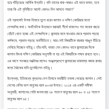
হয়ে দাঁড়িয়েছে আর্থিক উন্নতি। যদি তাদের বাবা-মারাও এই ভাবে ভাবত, তবে
তারা কি এই পৃথিবীতে আদৌ কোনও দিন আসতে পারত?’
এই প্রসঙ্গেই উপমা হিসাবে তুলে ধরেন জাপান ও দক্ষিণ কোরিয়ার মতো
দেশগুলির কথা। অর্থনৈতিক উন্নয়নে বরাবরই শীর্ষে থাকলেও গত কয়েক বছরে
হোঁচট খেতে হচ্ছে এই দেশগুলিকে। জন্মহার কমে যাওয়ার জেরে প্রভাব পড়ছে
কর্মক্ষমে, প্রভাব পড়ছে অর্থনীতিতে। আর সেই বিষয়টিকে বারবার আঙুল উঁচিয়ে
দেখিয়ে দিচ্ছেন নাইডু। তাঁর দাবি, ভারত যেন কোনও ভাবে জন্মহারের দিকে
জাপান কিংবা দক্ষিণ কোরিয়ার অনুগামী না হয় এই বিষয়টিকে লক্ষ্য রাখতে হবে।
এর আগে গতবছর অক্টোবর মাসেও অন্ধ্রপ্রদেশে জন্মহারের ভারসাম্য বজায় রাখার
জন্য বৈঠকের দাবি তুলেছিলেন নাইডু।
উল্লেখ্য, ইতিমধ্যে বৃদ্ধদের দেশ হিসাবে যথারীতি তকমা পেয়েছে জাপান। সেই
দেশের বেশির ভাগ মানুষের বয়স ৬০এর উপরে। ২০১৪ এর একটি সমীক্ষা
অনুযায়ী, জাপানের গোটা জনসংখ্যা ৩৮ শতাংশ মানুষের বয়স ৬০ ও ২৫ শতাংশ
মানুষের বয়স ৬৫।