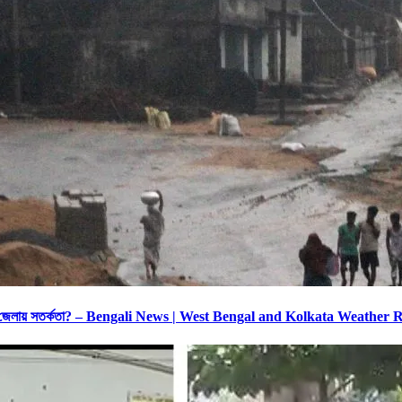
োন-কোন জেলায় সতর্কতা? – Bengali News | West Bengal and Kolkata Weather