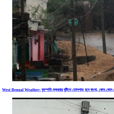
West Bengal Weather: বৃহস্পতি-শুক্রবার বৃষ্টিতে তোলপাড় হবে বাংলা, ক