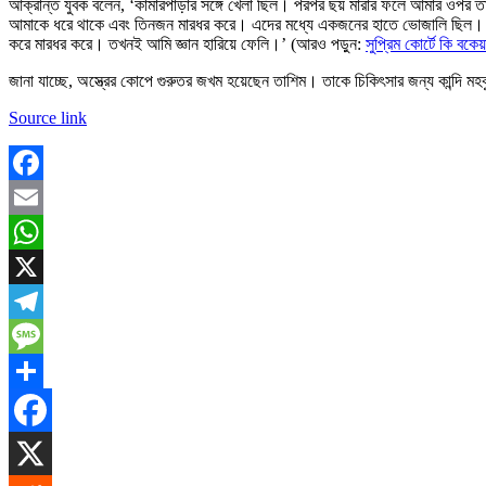
আক্রান্ত যুবক বলেন, ‘কামারপাড়ার সঙ্গে খেলা ছিল। পরপর ছয় মারার ফলে আমার ওপর
আমাকে ধরে থাকে এবং তিনজন মারধর করে। এদের মধ্যে একজনের হাতে ভোজালি ছিল। আর 
করে মারধর করে। তখনই আমি জ্ঞান হারিয়ে ফেলি।’ (আরও পড়ুন:
সুপ্রিম কোর্টে কি বক
জানা যাচ্ছে, অস্ত্রের কোপে গুরুতর জখম হয়েছেন তাশিম। তাকে চিকিৎসার জন্য কান্দি ম
Source link
Facebook
Email
WhatsApp
X
Telegram
Message
Share