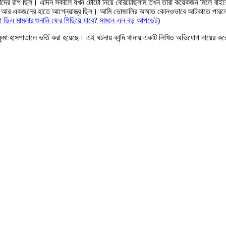
 তাদের রাগ ছিল। এদিন সকালে যখন টোটো নিয়ে বেরিয়েছিলাম তখন তারা কয়েকজন মিলে ব
একজনের হাতে আগ্নেয়াস্ত্র ছিল। আমি ভোজালির আঘাত কোনওভাবে আটকাতে পারলেও বন্দু
েয়া ডিএ মামলার শুনানি ফের পিছিয়ে যাবে? সামনে এল বড় আপডেট
)
হকুমা হাসপাতালে ভর্তি করা হয়েছে। এই ঘটনায় কান্দি থানায় একটি লিখিত অভিযোগ দায়ের 