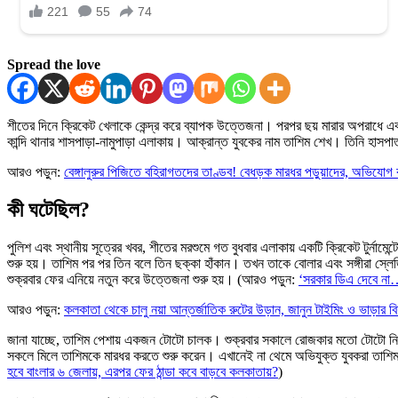
Spread the love
শীতের দিনে ক্রিকেট খেলাকে কেন্দ্র করে ব্যাপক উত্তেজনা। পরপর ছয় মারার অপরাধে এক 
কান্দি থানার শাসপাড়া-নামুপাড়া এলাকায়। আক্রান্ত যুবকের নাম তাশিম শেখ। তিনি হাসপ
আরও পড়ুন:
বেঙ্গালুরুর পিজিতে বহিরাগতদের তাণ্ডব! বেধড়ক মারধর পড়ুয়াদের, অভিযোগ
কী ঘটেছিল?
পুলিশ এবং স্থানীয় সূত্রের খবর, শীতের মরশুমে গত বুধবার এলাকায় একটি ক্রিকেট টুর
শুরু হয়। তাশিম পর পর তিন বলে তিন ছক্কা হাঁকান। তখন তাকে বোলার এবং সঙ্গীরা স্লেজ
শুক্রবার ফের এনিয়ে নতুন করে উত্তেজনা শুরু হয়। (আরও পড়ুন:
‘সরকার ডিএ দেবে না…
আরও পড়ুন:
কলকাতা থেকে চালু নয়া আন্তর্জাতিক রুটের উড়ান, জানুন টাইমিং ও ভাড়ার ব
জানা যাচ্ছে, তাশিম পেশায় একজন টোটো চালক। শুক্রবার সকালে রোজকার মতো টোটো নিয়ে 
সকলে মিলে তাশিমকে মারধর করতে শুরু করেন। এখানেই না থেমে অভিযুক্ত যুবকরা তাশিমকে ধ
হবে বাংলার ৬ জেলায়, এরপর ফের ঠান্ডা কবে বাড়বে কলকাতায়?
)