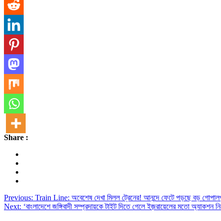
Share :
Post
Previous:
Train Line: অবেশেষ দেখা মিলল ট্রেনের! আনন্দে ফেটে পড়ছে বড় গোপাল
Next:
‘বাংলাদেশে জঙ্গিবাদী সম্প্রদায়কে টাইট দিতে গেলে ইজ়রায়েলের মতো অ্যাকশন নিত
navigation