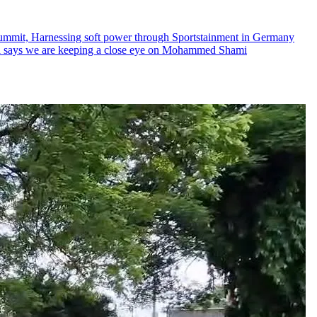
bal Summit, Harnessing soft power through Sportstainment in Germany
rkel says we are keeping a close eye on Mohammed Shami