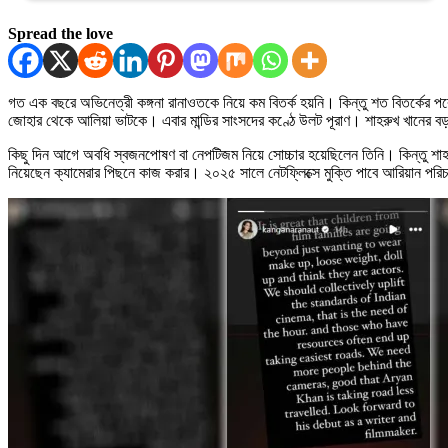
Spread the love
গত এক বছরে অভিনেত্রী কঙ্গনা রানাওতকে নিয়ে কম বিতর্ক হয়নি। কিন্তু শত বিতর্কের পর
জোহার থেকে আলিয়া ভাটকে। এবার মান্ডির সাংসদের কণ্ঠে উলট পূরাণ। শাহরুখ খানের বড
কিছু দিন আগে অবধি স্বজনপোষণ বা নেপটিজম নিয়ে সোচ্চার হয়েছিলেন তিনি। কিন্তু শাহ
নিয়েছেন ক্যামেরার পিছনে কাজ করার। ২০২৫ সালে নেটফ্লিক্সে মুক্তি পাবে আরিয়ান পরিচ