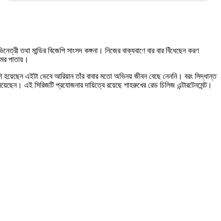
ত্রী তথা মান্ডির বিজেপি সাংসদ কঙ্গনা। নিজের বাক্যবাণে বার বার বিঁধেছেন করণ
যমের পাতায়।
শি হয়েছেন এইটা ভেবে আরিয়ান তাঁর বাবার মতো অভিনয় জীবন বেছে নেননি। বরং সিদ্ধান্ত
িয়েছেন। এই সিরিজটি প্রযোজনার দায়িত্বে রয়েছে শাহরুখের রেড চিলিজ এন্টারটেনমেন্ট।