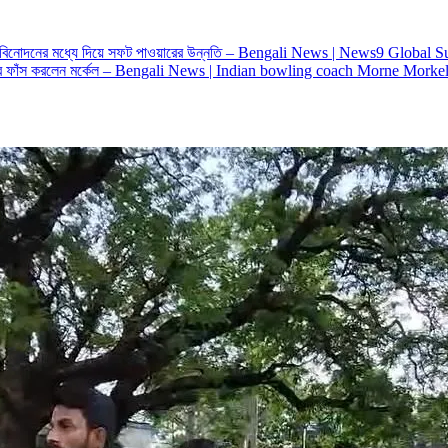
রীড়াবিনোদনের মধ্যে দিয়ে সফট পাওয়ারের উন্নতি – Bengali News | News9 Glo
র খবর ফাঁস করলেন মর্কেল – Bengali News | Indian bowling coach Morne Mo