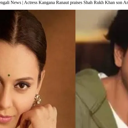
িকার? – Bengali News | Actress Kangana Ranaut praises Shah Rukh Khan son