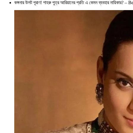
কঙ্গনার উলট পূরাণ! শাহরু পুত্র আরিয়ানের প্রতি এ কেমন ব্যবহার নায়