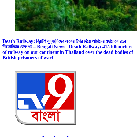
Death Railway: ব্রিটিশ যুদ্ধবন্দিদের লাশের উপর দিয়ে আমাদের মহাদেশে ৪১৫
কিলোমিটার রেলপথ! – Bengali News | Death Railway: 415 kilometers
of railway on our continent in Thailand over the dead bodies of
British prisoners of war!