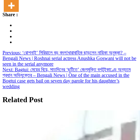
Share :
Post
Previous:
‘রোশনাই’ সিরিয়ালে বড় বদল!ধারাবাহিক ছাড়লেন নায়িকা অনুষ্কা? –
Bengali News | Roshnai serial actress Anushka Goswani will not be
navigation
seen in the serial anymore
Next:
Bagtui: মেয়ের বিয়ে, সাতদিনের ‘ছুটিতে’ জেলমুক্তি বগটুইকাণ্ডে অন্যতম
প্রধান অভিযুক্তের – Bengali News | One of the main accused in the
Bogtui case gets bail on seven day parole for his daughter’s
wedding
Related Post