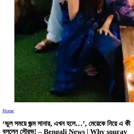
Home
‘ভুল সময়ে জন্ম সানার, এখন হলে…’, মেয়েকে নিয়ে এ কী
বললেন সৌরভ! – Bengali News | Why sourav