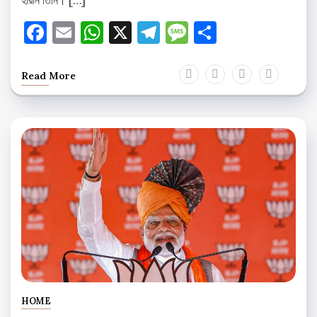
হারান তিনি। […]
Facebook
Email
WhatsApp
X
Telegram
Message
Share
Read More
HOME