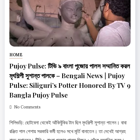
HOME
Pujoy Pulse: টিভি ৯ বাংলা পুজোয় পালস সম্মানিত করল
মৃৎশিল্পী সুশান্ত পালকে – Bengali News | Pujoy
Pulse: Siliguri’s Potter Honored By TV 9
Bangla Pujoy Pulse
No Comments
শিলিগুড়ি: ছোটবেলা থেকেই আঁকিবুঁকির টান ছিল মৃৎশিল্পী সুশান্ত পালেন। বাবা
রঞ্জিত পাল পেশায় সরকারি কর্মী হলেও সখে মূর্তি বানাতেন। তা দেখেই আগ্রহ
বাড়ে সুশান্তর। টিভি ৯ বাংলা পুজোয় পালস সিজন ২ তাঁকে সম্মানিত করল।