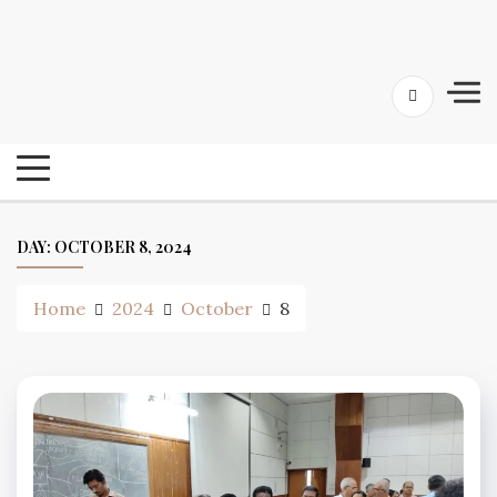
Skip
24 Ghanta Bengali News
to
24 Ghanta Bangla News
content
DAY:
OCTOBER 8, 2024
Home
2024
October
8