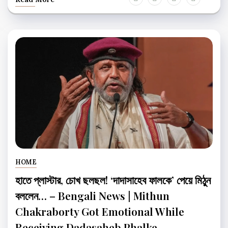
HOME
হাতে প্লাস্টার, চোখ ছলছল! ‘দাদাসাহেব ফালকে’ পেয়ে মিঠুন
বললেন… – Bengali News | Mithun
Chakraborty Got Emotional While
Receiving Dadasaheb Phalke