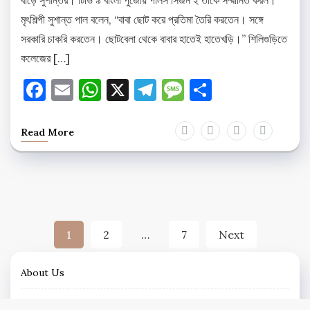
মৃৎশিল্পী সুশান্ত পাল বলেন, “বাবা ছোট করে প্রতিমা তৈরি করতেন। সঙ্গে
সরকারি চাকরি করতেন। ছোটবেলা থেকে বাবার হাতেই হাতেখড়ি।” শিলিগুড়িতে
কলেজের […]
Facebook
Email
WhatsApp
X
Telegram
Message
Share
Read More
Posts
1
2
…
7
Next
pagination
About Us
Contact Us