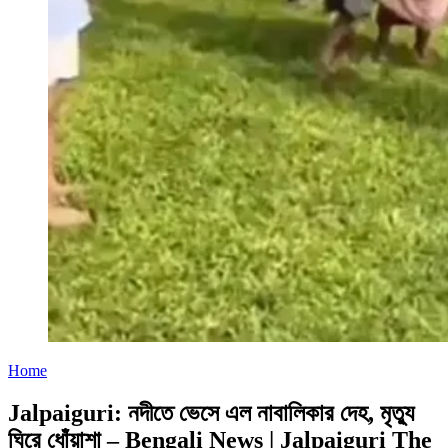
Home
Jalpaiguri: নদীতে ভেসে এল নাবালিকার দেহ, মৃত্যু
ঘিরে ধোঁয়াশা – Bengali News | Jalpaiguri The