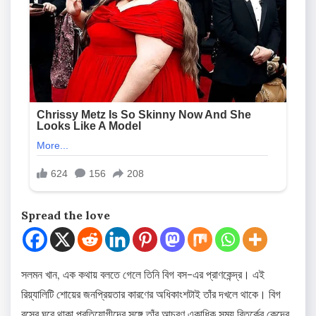
Spread the love
সলমন খান, এক কথায় বলতে গেলে তিনি বিগ বস-এর প্রাণকেন্দ্র। এই
রিয়্যালিটি শোয়ের জনপ্রিয়তার কারণের অধিকাংশটাই তাঁর দখলে থাকে। বিগ
বসের ঘরে থাকা প্রতিযোগীদের সঙ্গে তাঁর আচরণ একাধিক সময় বিতর্কের কেন্দ্রে