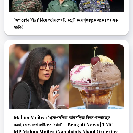
‘অপারেশন সিঁদুর’ নিয়ে গর্বের পোস্ট, কমেন্ট করে গৃহবধূকে একের পর এক
হুমকি!
Mahua Moitra: ‘এক্সপেনসিভ’ আইসক্রিম কিনে পস্তাচ্ছেন
মহুয়া, রেগেমেগে ফাটালেন ‘বোমা’ – Bengali News | TMC
MP Mahua Moitra Complaints About Ordering