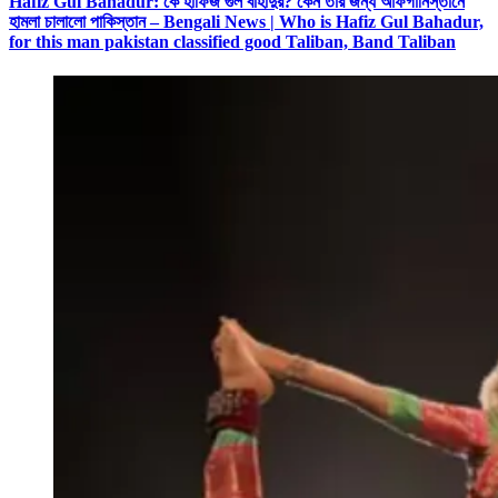
Hafiz Gul Bahadur: কে হাফিজ গুল বাহাদুর? কেন তাঁর জন্য আফগানিস্তানে
হামলা চালালো পাকিস্তান – Bengali News | Who is Hafiz Gul Bahadur,
for this man pakistan classified good Taliban, Band Taliban