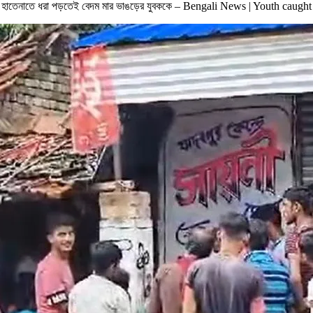
তে গিয়ে হাতেনাতে ধরা পড়তেই বেদম মার ভাঙড়ের যুবককে – Bengali News | Youth cau