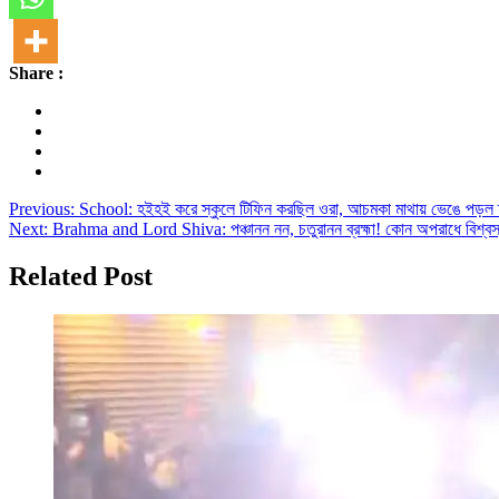
Share :
Post
Previous:
School: হইহই করে স্কুলে টিফিন করছিল ওরা, আচমকা মাথায় ভেঙে 
Next:
Brahma and Lord Shiva: পঞ্চানন নন, চতুরানন ব্রহ্মা! কোন অপরাধে বিশ্বস্র
navigation
Related Post