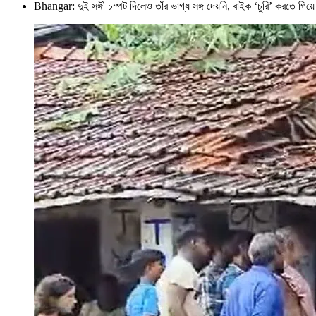
Bhangar: দুই সঙ্গী চম্পট দিলেও তাঁর ভাগ্য সঙ্গ দেয়নি, বাইক ‘চুরি’ কর