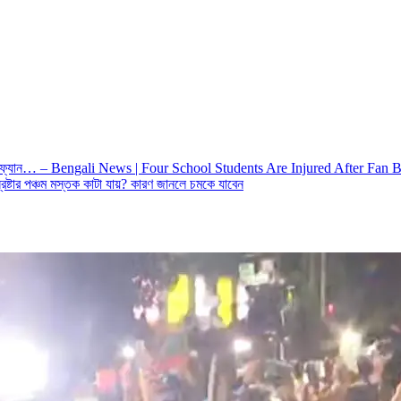
পড়ল ফ্যান… – Bengali News | Four School Students Are Injured After F
ষ্টার পঞ্চম মস্তক কাটা যায়? কারণ জানলে চমকে যাবেন