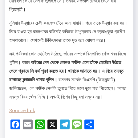
মোবাইল ফোনে সেলফি তুলছিল সে। তখনই উত্তাল ঢেউয়ে ভেসে যায়
প্রিয়ন্তী।
নুলিয়ার উদ্ধারের চেষ্টা করলেও টেনে আনা যায়নি। পরে তাকে উদ্ধার করা হয়।
নিয়ে যাওয়া হয় রামনগরের বালিসাই কবিরাজ উপেন্দ্রনাথ দে বড়রাঙ্কুয়া গ্রামীণ
হাসপাতালে। সেখানেই চিকিৎসকরা তাকে মৃত বলে ঘোষণা করে।
এই পর্যটকরা কোন হোটেলে উঠেছে, তাঁদের সম্পর্কে বিস্তারিত খোঁজ খবর নিচ্ছে
পুলিশ। কারণ
বাইরের দেশ থেকে কোনও পর্যটক এলে তাঁকে হোটেলে উঠতে
গেলে প্রথমে সি ফর্ম পূরণ করতে হয়। থানাকে জানাতে হয়। এ নিয়ে তদন্ত
চালাচ্ছে মন্দারমণি থানার পুলিশ।
রামনগর সার্কেল ডিএসপি (ডিঅ্যান্ডটি)
জানিয়েছেন, এক পর্যটক সেলফি তুলতে গিয়ে জলে ডুবে মারা গিয়েছেন। আমরা
সমস্ত বিষয় খোঁজ নিচ্ছি। এখনই বিশেষ কিছু বলা সম্ভব নয়।
Source link
Facebook
Email
WhatsApp
X
Telegram
Message
Share