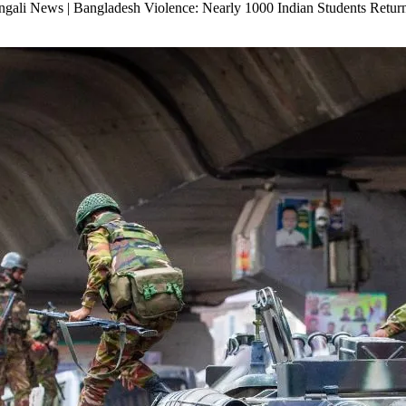
ষেপ – Bengali News | Bangladesh Violence: Nearly 1000 Indian Students R