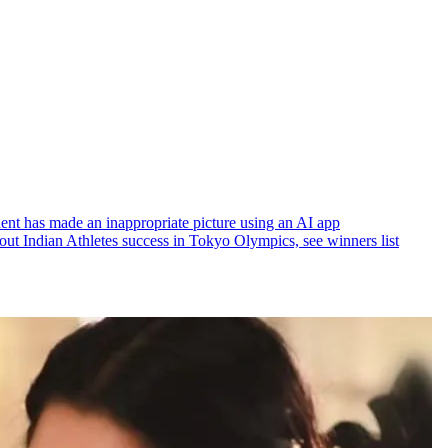
student has made an inappropriate picture using an AI app
out Indian Athletes success in Tokyo Olympics, see winners list