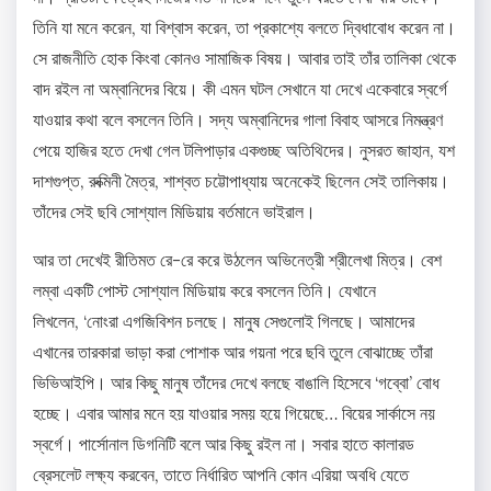
তিনি যা মনে করেন, যা বিশ্বাস করেন, তা প্রকাশ্যে বলতে দ্বিধাবোধ করেন না।
সে রাজনীতি হোক কিংবা কোনও সামাজিক বিষয়। আবার তাই তাঁর তালিকা থেকে
বাদ রইল না অম্বানিদের বিয়ে। কী এমন ঘটল সেখানে যা দেখে একেবারে স্বর্গে
যাওয়ার কথা বলে বসলেন তিনি। সদ্য অম্বানিদের গালা বিবাহ আসরে নিমন্ত্রণ
পেয়ে হাজির হতে দেখা গেল টলিপাড়ার একগুচ্ছ অতিথিদের। নুসরত জাহান, যশ
দাশগুপ্ত, রুক্মিনী মৈত্র, শাশ্বত চট্টোপাধ্যায় অনেকেই ছিলেন সেই তালিকায়।
তাঁদের সেই ছবি সোশ্যাল মিডিয়ায় বর্তমানে ভাইরাল।
আর তা দেখেই রীতিমত রে-রে করে উঠলেন অভিনেত্রী শ্রীলেখা মিত্র। বেশ
লম্বা একটি পোস্ট সোশ্যাল মিডিয়ায় করে বসলেন তিনি। যেখানে
লিখলেন, ‘নোংরা এগজিবিশন চলছে। মানুষ সেগুলোই গিলছে। আমাদের
এখানের তারকারা ভাড়া করা পোশাক আর গয়না পরে ছবি তুলে বোঝাচ্ছে তাঁরা
ভিভিআইপি। আর কিছু মানুষ তাঁদের দেখে বলছে বাঙালি হিসেবে ‘গব্বো’ বোধ
হচ্ছে। এবার আমার মনে হয় যাওয়ার সময় হয়ে গিয়েছে… বিয়ের সার্কাসে নয়
স্বর্গে। পার্সোনাল ডিগনিটি বলে আর কিছু রইল না। সবার হাতে কালারড
ব্রেসলেট লক্ষ্য করবেন, তাতে নির্ধারিত আপনি কোন এরিয়া অবধি যেতে