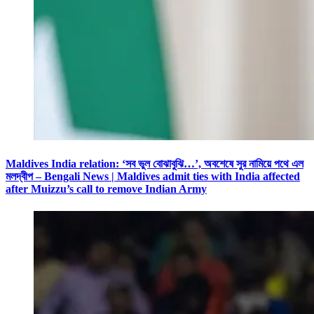
Maldives India relation: ‘সব ভুল বোঝাবুঝি…’, অবশেষে সুর নামিয়ে পথে এল
মলদ্বীপ – Bengali News | Maldives admit ties with India affected
after Muizzu’s call to remove Indian Army