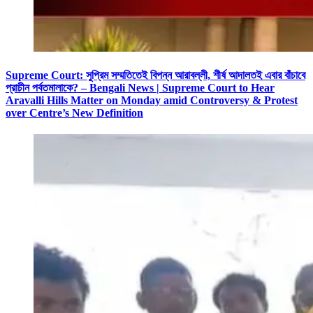
Supreme Court: সুপ্রিম সম্মতিতেই বিপন্ন আরাবল্লী, শীর্ষ আদালতই এবার বাঁচাবে
প্রাচীন পর্বতমালাকে? – Bengali News | Supreme Court to Hear
Aravalli Hills Matter on Monday amid Controversy & Protest
over Centre’s New Definition