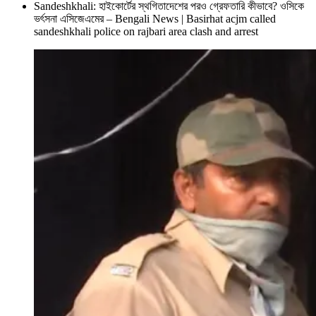
Sandeshkhali: হাইকোর্টের স্থগিতাদেশের পরও গ্রেফতারি কীভাবে? ওসিকে
ভর্ৎসনা এসিজেএমের – Bengali News | Basirhat acjm called
sandeshkhali police on rajbari area clash and arrest