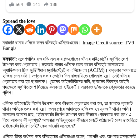
Spread the love
ন্যাজাট থানার ওসিকে তলব বসিরহাট এসিজেএমের।
Image Credit source: TV9
Bangla
কলকাতা:
সন্দেশখালির রাজবাড়ি এলাকায় গন্ডগোলের ঘটনায় হাইকোর্টের স্থগিতাদেশ
উপেক্ষা করে গ্রেফতার। ন্যাজাট থানার ওসিকে তলব করেন বসিরহাট আদালতের
অ্যাডিশনাল চিফ জুডিশিয়াল ম্যাজিস্ট্রেট বা এসিজেএম (ACJM)। শুক্রবার আদালতে
হাজিরা দেন ওসি। সপ্তম দফার ভোটের দিন রাজবাড়িতে গোলমাল হয়। সেই ঘটনায়
গ্রেফতার করা হয় দু’জনকে। ধৃতদের আইনজীবীদের দাবি, দু’জনের বিরুদ্ধে আইনি
পদক্ষেপে স্থগিতাদেশ দিয়েছে কলকাতা হাইকোর্ট। এরপর‌ও দু’জনকে গ্রেফতার করেছে
পুলিশ।
এদিকে হাইকোর্টের নির্দেশ উপেক্ষা করে কীভাবে গ্রেফতার করা হল, তা জানতে ন্যাজাট
থানার ওসিকে তলব করা হয়। তলব পেয়ে আদালতে হাজিরও হন ন্যাজাট থানার ওসি।
আদালত জানতে চায়, ‘হাইকোর্টের নির্দেশ উপেক্ষা করে কীভাবে গ্রেফতার করা হল? এ
নিয়ে আপনার কী ব্যাখ্যা? আপনারা অভিযুক্তকে কীভাবে কোর্টে পাঠালেন? কেস ডায়েরিতে
হাইকোর্টের নির্দেশ নেই? কেস ডায়েরি এনেছেন?’
ওসিকে তীব্র ভর্ৎসনা করে বসিরহাটের এসিজেএম বলেন, ‘আপনি এবং আপনার তদন্তকারী