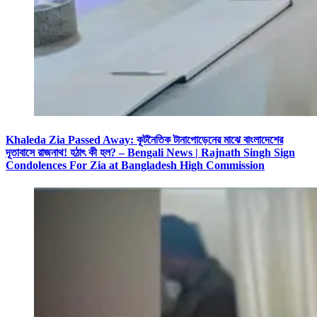
Khaleda Zia Passed Away: কূটনৈতিক টানাপোড়েনের মাঝে বাংলাদেশের
দূতাবাসে রাজনাথ! হঠাৎ কী হল? – Bengali News | Rajnath Singh Sign
Condolences For Zia at Bangladesh High Commission