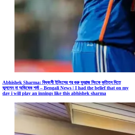
Abhishek Sharma: বিধ্বংসী ইনিংসের পর গুরু যুবরাজ সিংকে কৃতিত্ব দিতে
ভুললেন না অভিষেক শর্মা – Bengali News | I had the belief that on my
day i will play an innings like this abhishek sharma