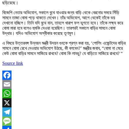
ছড়িয়েছে।
বিজেপি নেতার অভিযোগ, সকালে বুথে যাওয়ার জন্য বাড়ি থেকে বেরনোর সময়ে সিঁড়ি
সামনে তাজা বোমা পড়ে থাকতে দেখেন। তাঁর অভিযোগ, আগে থেকেই তাঁকে ভয়
দেখানো হচ্ছিল। তিনি যদি বুথে যান, তাহলে খারাপ ফল ভুগতে হবে। তাঁকে লক্ষ্য করে
বোমা মারা হবে বলেও হুমকি দেওয়া হয়েছিল। তারপরই সকালে বাড়ির সামনে বোমা
উদ্ধার। যদিও অভিযোগ অস্বীকার করেছে তৃণমূল।
এ বিষয়ে উত্তরবঙ্গ উন্নয়ন মন্ত্রী উদয়ন গুহকে প্রশ্ন করা হয়, ‘পোলিং এজেন্টদের বাড়ির
সামনে বোমা রেখে দেওয়ার অভিযোগ উঠছে, কী বলবেন?’ মন্ত্রীর জবাব, “বোমা না মেরে
কেউ বোমা বাড়ির সামনে সাজিয়ে রাখবে? বোমা কি লাড্ডু? যে বাড়িতে সাজিয়ে রাখবে? “
Source link
Facebook
Email
WhatsApp
X
Telegram