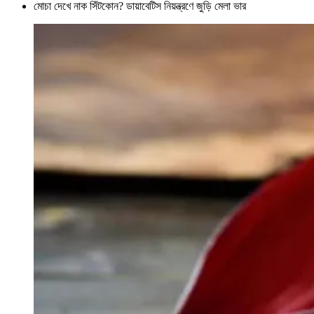
মোচা দেখে নাক সিঁটকোন? ডায়াবেটিস নিয়ন্ত্রণে জুড়ি মেলা ভার