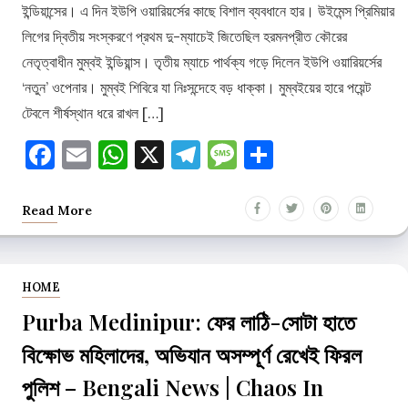
ইন্ডিয়ান্সের। এ দিন ইউপি ওয়ারিয়র্সের কাছে বিশাল ব্যবধানে হার। উইমেন্স প্রিমিয়ার
লিগের দ্বিতীয় সংস্করণে প্রথম দু-ম্যাচেই জিতেছিল হরমনপ্রীত কৌরের
নেতৃত্বাধীন মুম্বই ইন্ডিয়ান্স। তৃতীয় ম্যাচে পার্থক্য গড়ে দিলেন ইউপি ওয়ারিয়র্সের
‘নতুন’ ওপেনার। মুম্বই শিবিরে যা নিঃসন্দেহে বড় ধাক্কা। মুম্বইয়ের হারে পয়েন্ট
টেবলে শীর্ষস্থান ধরে রাখল […]
Facebook
Email
WhatsApp
X
Telegram
Message
Share
Read More
HOME
Purba Medinipur: ফের লাঠি-সোটা হাতে
বিক্ষোভ মহিলাদের, অভিযান অসম্পূর্ণ রেখেই ফিরল
পুলিশ – Bengali News | Chaos In