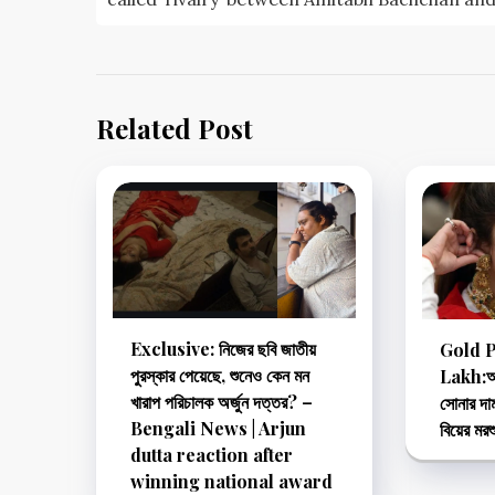
Related Post
Exclusive: নিজের ছবি জাতীয়
Gold P
পুরস্কার পেয়েছে, শুনেও কেন মন
Lakh:অক
খারাপ পরিচালক অর্জুন দত্তর? –
সোনার দা
Bengali News | Arjun
বিয়ের মরশ
dutta reaction after
winning national award