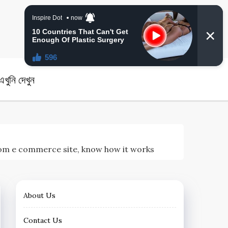
angla News
খুনি দেখুন
of Bed from e commerce site, know how it works
About Us
Contact Us