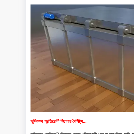
ভূমিকম্প প্রতিরোধী বিছানার বৈশিষ্ট্য…