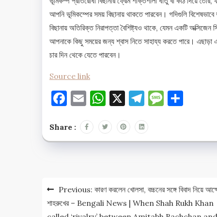
ভূমিকম্প প্রতিরোধী বিছানার ফ্রেম শক্তিশালী ধাতু বা কাঠ দিয়ে তৈরি, 
আপনি ভূমিকম্পের সময় বিছানায় থাকতে পারবেন। গদিগুলি বিশেষভাবে ভ
বিছানায় অতিরিক্ত নিরাপত্তা বৈশিষ্ট্যও থাকে, যেমন একটি অক্সিজেন স
আপনাকে কিছু সময়ের জন্য শ্বাস নিতে সাহায্য করতে পারে। এছাড়া
চার দিন থেকে যেতে পারবেন।
Source link
Facebook
Email
WhatsApp
X
Telegram
Messag
Shar
Share :
Post
Previous:
কারণ করলেন খোলসা, বচ্চনের সঙ্গে বিবাদ নিয়ে আক্
navigation
শাহরুখের – Bengali News | When Shah Rukh Khan
called ‘rivalry’ between Amitabh Bachchan an