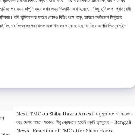
যা ভূমিকম্পের মতো বিপর্যয় সহ্য করতে পারে। বিছানায় সেফটি বেল্ট থাকে, যার সাহায্যে
ূমিকম্পের সময় কাঁপুনি সহ্য করার জন্য ডিজাইন করা হয়েছে। কিছু ভূমিকম্প-প্রতিরোধী
িলিন্ডার। যদি ভূমিকম্পের কারণে কোনও বিল্ডিং ধসে পড়ে, তাহলে অক্সিজেন সিলিন্ডার
 এই বিছানার ভিতর জলের বোতল এবং খাবারও থাকে রয়েছে, যা দিয়ে আপনি ভিতরে দুই-
e
e
Next:
TMC on Shibu Hazra Arrest: শুধু মুখে বলে না, কাজেও
ষেপ
করে দেখায় মমতা-সরকার; শিবু গ্রেফতার হতেই বড়াই তৃণমূলের – Bengali
News | Reaction of TMC after Shibu Hazra
d him