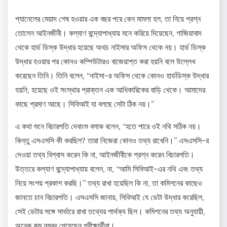
প্যানেলের মেয়াদ শেষ হওয়ার এক বছর পরে কেন মামলা হল, তা নিয়ে প্রশ্ন
তোলেন আইনজীবী। কল্যাণ বন্দ্যোপাধ্যায় মনে করিয়ে দিয়েছেন, গাজিয়াবাদ
থেকে হার্ড ডিস্ক উদ্ধার হয়েছে অথচ নাইসার অফিস থেকে নয়। হার্ড ডিস্ক
উদ্ধার হওয়ার পর কোনও কম্পিউটারও বাজেয়াপ্ত করা হয়নি বলে উল্লেখ
করেছেন তিনি। তিনি বলেন, “নাইসা-র অফিস থেকে কোনও হার্ডডিস্ক উদ্ধার
হয়নি, হয়েছে ওই সংস্থার প্রাক্তন এক আধিকারিকের বাড়ি থেকে। আমাদের
কাছে প্রমাণ আছে। সিবিআই যা বলছে সেটা ঠিক নয়।”
এ কথা শুনে বিচারপতি দেবাংশু বসাক বলেন, “হতে পারে ওই নথি সঠিক নয়।
কিন্তু এসএসসি কী করছিল? তারা নিজেরা কোনও তথ্য রাখেনি।” এসএসসি-র
দেওয়া তথ্য বিশ্বাস করেন কি না, আইনজীবীকে প্রশ্ন করেন বিচারপতি।
উত্তরে কল্যাণ বন্দ্যোপাধ্যায় বলেন, না, “আমি সিবিআই-এর নথি এবং তথ্য
নিয়ে সংশয় প্রকাশ করছি।” তথ্য রাখা হয়েছিল কি না, তা কমিশনের কাছেও
জানতে চান বিচারপতি। এসএসসি জানায়, সিবিআই যে ডেটা উদ্ধার করেছিল,
সেই ডেটার সঙ্গে সার্ভারে রাখা তথ্যের পার্থক্য ছিল। কমিশনের তথ্য অনুযায়ী,
অনেক কম নম্বর পেয়েছেন পরীক্ষার্থীরা।