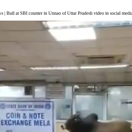
ali News | Bull at SBI counter in Unnao of Uttar Pradesh video in social medi