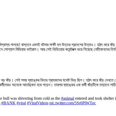
অবিশ্বাস্য লাগছে! বাস্তবে এমনই ঘটনার সাক্ষী হল উত্তর প্রদেশের উন্নাও। হঠাৎ করে ষাঁড় 
্তমানে সোশ্যাল মিডিয়ায় ভাইরাল। আর সেই ভিডিয়োর কমেন্টবক্স ভরে গিয়েছে নেটিজেনদের তির্
একটি বড় ষাঁড়। সেই সময় ব্যাঙ্কের ভিতর গ্রাহকদের যথেষ্ট ভিড় ছিল। হঠাৎ করে ষাঁড় 
্যাঙ্ককর্মীদেরও অনেকে আতঙ্কিত হয়ে পড়েন। তারপর ব্যাঙ্কের এক কর্মী ষাঁড়টিকে তাড়াতে লা
 bull was shivering from cold as the
#animal
entered and took shelter 
L
#BANK
#viral
#ViralVideos
pic.twitter.com/5Sr6PlWToc