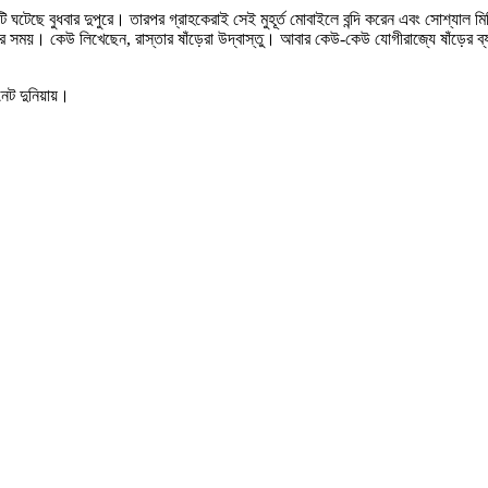
ঘটনাটি ঘটেছে বুধবার দুপুরে। তারপর গ্রাহকেরাই সেই মুহূর্ত মোবাইলে বন্দি করেন এবং সোশ্
সময়। কেউ লিখেছেন, রাস্তার ষাঁড়েরা উদ্বাস্তু। আবার কেউ-কেউ যোগীরাজ্যে ষাঁড়ের ব্যাঙ্
নেট দুনিয়ায়।