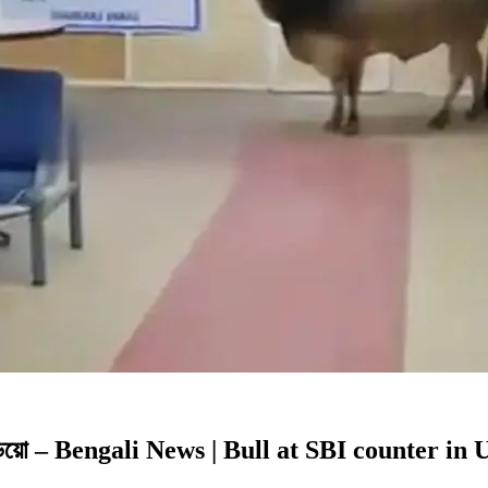
 দেখুন ভিডিয়ো – Bengali News | Bull at SBI counte