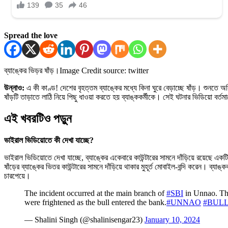
Spread the love
ব্যাঙ্কের ভিড়র ষাঁড়।
Image Credit source: twitter
উন্নাও:
এ কী কাণ্ড! দেশের বৃহত্তম ব্যাঙ্কের মধ্যে কিনা ঘুরে বেড়াচ্ছে ষাঁড়। শুনতে 
ষাঁড়টি তাড়াতে লাঠি নিয়ে পিছু ধাওয়া করতে হয় ব্যাঙ্ককর্মীকে। সেই ঘটনার ভিডিয়ো বর
এই খবরটিও পড়ুন
ভাইরাল ভিডিয়োতে কী দেখা যাচ্ছে?
ভাইরাল ভিডিয়োতে দেখা যাচ্ছে, ব্যাঙ্কের একেবারে কাউন্টারের সামনে দাঁড়িয়ে রয়েছে 
ষাঁড়ের ব্যাঙ্কের ভিতর কাউন্টারের সামনে দাঁড়িয়ে থাকার মুহূর্ত মোবাইল-বন্দি করেন। ব
চারপেয়ে।
The incident occurred at the main branch of
#SBI
in Unnao. The
were frightened as the bull entered the bank.
#UNNAO
#BUL
— Shalini Singh (@shalinisengar23)
January 10, 2024