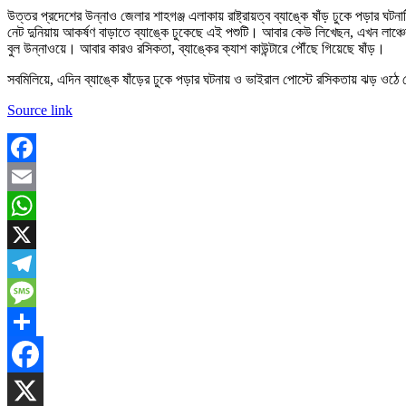
উত্তর প্রদেশের উন্নাও জেলার শাহগঞ্জ এলাকায় রাষ্ট্রায়ত্ব ব্যাঙ্কে ষাঁড় ঢুকে পড়ার 
নেট দুনিয়ায় আকর্ষণ বাড়াতে ব্যাঙ্কে ঢুকেছে এই পশুটি। আবার কেউ লিখেছন, এখন লাঞ্চের 
বুল উন্নাওয়ে। আবার কারও রসিকতা, ব্যাঙ্কের ক্যাশ কাউন্টারে পৌঁছে গিয়েছে ষাঁড়।
সবমিলিয়ে, এদিন ব্যাঙ্কে ষাঁড়ের ঢুকে পড়ার ঘটনায় ও ভাইরাল পোস্টে রসিকতায় ঝড় ওঠে 
Source link
Facebook
Email
WhatsApp
X
Telegram
Message
Share