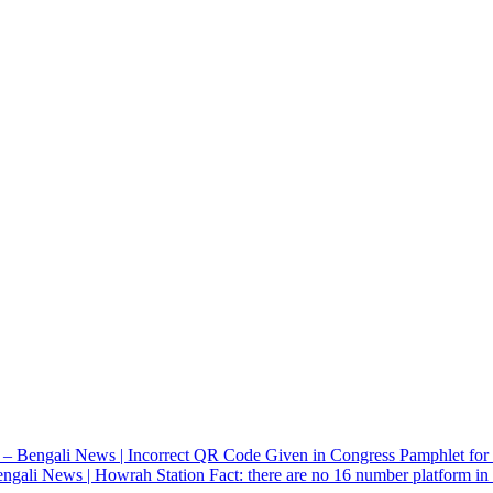
র ঘরে! – Bengali News | Incorrect QR Code Given in Congress Pamphlet fo
ন? – Bengali News | Howrah Station Fact: there are no 16 number platform i