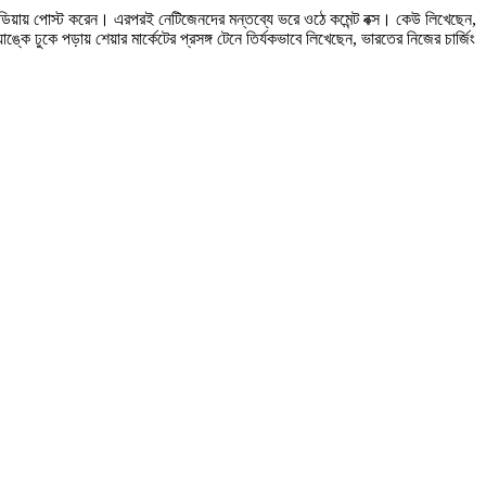
যাল মিডিয়ায় পোস্ট করেন। এরপরই নেটিজেনদের মন্তব্যে ভরে ওঠে কমেন্ট বক্স। কেউ লিখেছেন,
কে ঢুকে পড়ায় শেয়ার মার্কেটের প্রসঙ্গ টেনে তির্যকভাবে লিখেছেন, ভারতের নিজের চার্জিং