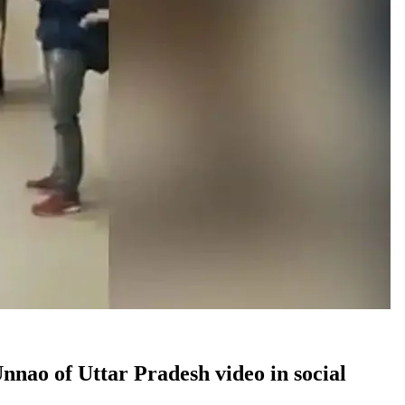
r in Unnao of Uttar Pradesh video in social