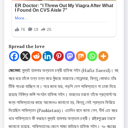
Spread the love
জেনেভা:
মুম্বই হামলার অন্যতম চক্রী হাফিজ সইদ (Hafiz Saeed)। বহু
বছর ধরে তাঁকে তন্ন তন্ন করে খুঁজছে ভারতের গোয়েন্দারা, কিন্তু কোথাও তাঁর
টিকি পাওয়া যাচ্ছিল না। পরে জানা যায়, পড়শি দেশ পাকিস্তানে গা ঢাকা দিয়ে
রয়েছে নিষিদ্ধ জঙ্গি সংগঠন হাফিজ সইদ। ভারতের তরফে তাঁকে প্রত্যার্পণের
জন্য পাকিস্তানের কাছে আবেদনও জানানো হয়, কিন্তু সেই প্রস্তাব ফিরিয়ে
দিয়েছিল পাকিস্তান (Paskistan)। এতদিন বাদে জানা গেল, দীর্ঘ এত বছর
ধরে পাকিস্তানে কী করছেন মুম্বই হামলার অন্যতম চক্রী। রাষ্ট্রপুঞ্জের তরফে
জানানো হয়েছে, পাকিস্তানের জেলে সাজা কাটছেন হাফিজ সইদ। ৭৮ বছরের