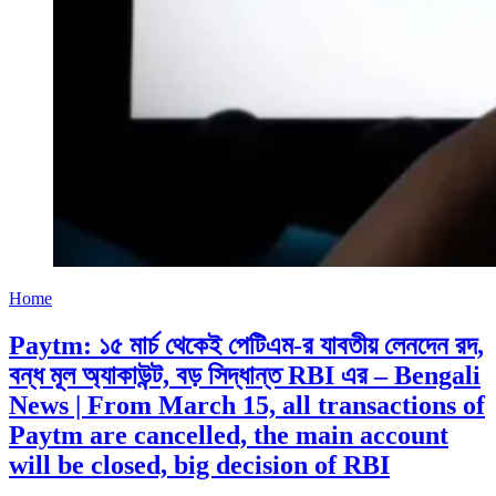
Home
Paytm: ১৫ মার্চ থেকেই পেটিএম-র যাবতীয় লেনদেন রদ,
বন্ধ মূল অ্যাকাউন্ট, বড় সিদ্ধান্ত RBI এর – Bengali
News | From March 15, all transactions of
Paytm are cancelled, the main account
will be closed, big decision of RBI