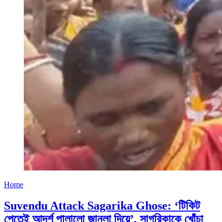
Home
Suvendu Attack Sagarika Ghose: ‘টিকিট
পেতেই আদর্শ পালালো জানলা দিয়ে’, সাগরিকাকে খোঁচা