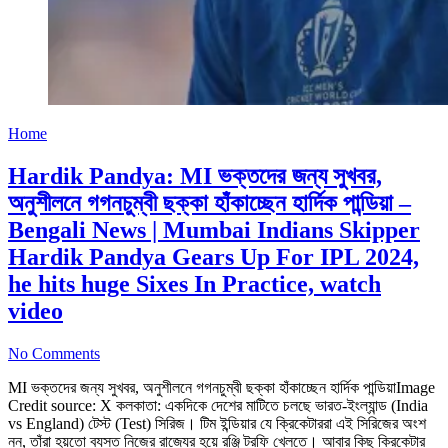
Home
Hardik Pandya: MI ভক্তদের জন্য সুখবর,
অনুশীলনে গগনচুম্বী ছক্কা হাঁকাচ্ছেন হার্দিক পান্ডিয়া –
Bengali News | Mumbai Indians Skipper
Hardik Pandya Gears Up For IPL 2024,
he hits huge Sixes In Practice, watch
video
No Comments
MI ভক্তদের জন্য সুখবর, অনুশীলনে গগনচুম্বী ছক্কা হাঁকাচ্ছেন হার্দিক পান্ডিয়াImage
Credit source: X কলকাতা: একদিকে দেশের মাটিতে চলছে ভারত-ইংল্যান্ড (India
vs England) টেস্ট (Test) সিরিজ। টিম ইন্ডিয়ার যে ক্রিকেটাররা এই সিরিজের অংশ
নন, তাঁরা হয়তো ব্যস্ত নিজের রাজ্যের হয়ে রঞ্জি ট্রফি খেলতে। আবার কিছু ক্রিকেটার