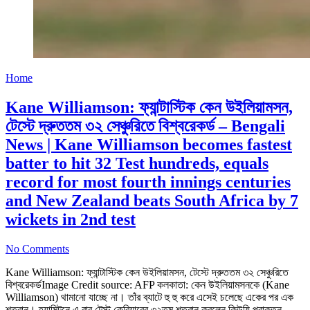
Home
Kane Williamson: ফ্যান্টাস্টিক কেন উইলিয়ামসন,
টেস্টে দ্রুততম ৩২ সেঞ্চুরিতে বিশ্বরেকর্ড – Bengali
News | Kane Williamson becomes fastest
batter to hit 32 Test hundreds, equals
record for most fourth innings centuries
and New Zealand beats South Africa by 7
wickets in 2nd test
No Comments
Kane Williamson: ফ্যান্টাস্টিক কেন উইলিয়ামসন, টেস্টে দ্রুততম ৩২ সেঞ্চুরিতে
বিশ্বরেকর্ডImage Credit source: AFP কলকাতা: কেন উইলিয়ামসনকে (Kane
Williamson) থামানো যাচ্ছে না। তাঁর ব্যাটে হু হু করে এসেই চলেছে একের পর এক
শতরান। হ্যামিল্টনে এ বার টেস্ট কেরিয়ারের ৩২তম শতরান করলেন কিউয়ি প্রাক্তন