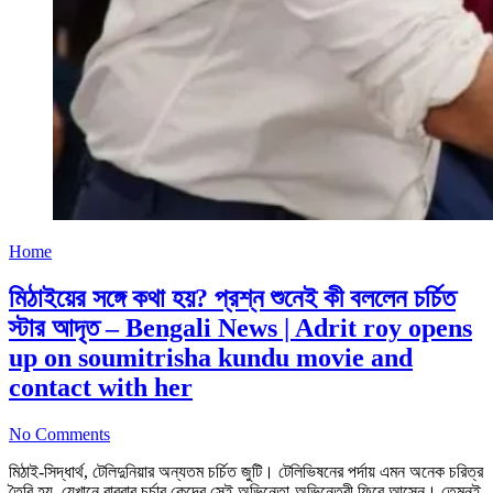
Home
মিঠাইয়ের সঙ্গে কথা হয়? প্রশ্ন শুনেই কী বললেন চর্চিত
স্টার আদৃত – Bengali News | Adrit roy opens
up on soumitrisha kundu movie and
contact with her
No Comments
মিঠাই-সিদ্ধার্থ, টেলিদুনিয়ার অন্যতম চর্চিত জুটি। টেলিভিষনের পর্দায় এমন অনেক চরিত্র
তৈরি হয়, যেখানে বারবার চর্চার কেন্দ্রে সেই অভিনেতা-অভিনেত্রী ফিরে আসেন। তেমনই