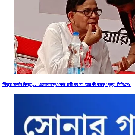
সিঁদুরে সমর্থন কিন্তু… ‘এরকম যুদ্ধে কেউ জয়ী হয় না’ আর কী বলছে ‘শূন্য’ সিপিএম?