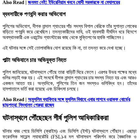
Also Read |
জনমত নেই! ইউরেনিয়াম খননে মোদী সরকারকে না মেঘালয়ের
ব্যবসায়ীকে পণবন্দি করার অভিযোগ
পুলিশের অভিযোগ, দীপক নান্দাল গ্যাংয়ের পাঁচ সদস্য বিশাল বেরিকে তাঁর সুশান্ত লোকের
বাড়িতে পণবন্দি করে রেখেছিল। তদন্তকারীদের দাবি, ওই ব্যবসায়ী দীর্ঘদিন ধরে বিদেশে
অবস্থানকারী এক ওয়ান্টেড গ্যাংস্টারের কাছ থেকে মুক্তিপণের হুমকি পাচ্ছিলেন।
এই ঘটনার সঙ্গে সেই তোলাবাজির যোগ রয়েছে কি না, তা তদন্ত করে দেখা হচ্ছে।
পাল্টা অভিযানে চার অভিযুক্ত নিহত
পুলিশ জানিয়েছে, ঘটনাস্থলে পৌঁছে তারা বাড়িটি ঘিরে ফেলে। এরপর উভয় পক্ষের মধ্যে
গুলির লড়াই শুরু হয়। এই সংঘর্ষে দীপক নান্দাল গ্যাংয়ের চার সদস্য নিহত হয় এবং আরও
একজন আহত হয়। অন্যদিকে, পুলিশের তিন জন সদস্যও গুলিবিদ্ধ হন। তাঁদের
হাসপাতালে ভর্তি করা হয়েছে এবং চিকিৎসা চলছে।
Also Read |
অমুসলিম ব্যাক্তির সঙ্গে মুসলিম বিবাহে এবার লাগবে ওয়াকফ বোর্ডের
ছাড়পত্র! সিদ্ধান্ত গেরুয়া রাজ্যে
ঘটনাস্থলে পৌঁছেছেন শীর্ষ পুলিশ আধিকারিকরা
ঘটনার খবর পেয়ে ডিসিপি (ক্রাইম) এবং ডিসিপি (ইস্ট) ঘটনাস্থলে পৌঁছান। এছাড়া
ফরেনসিক সায়েন্স ল্যাবরেটরি (FSL)-র দল ঘটনাস্থল পরিদর্শন করে বৈজ্ঞানিক ও