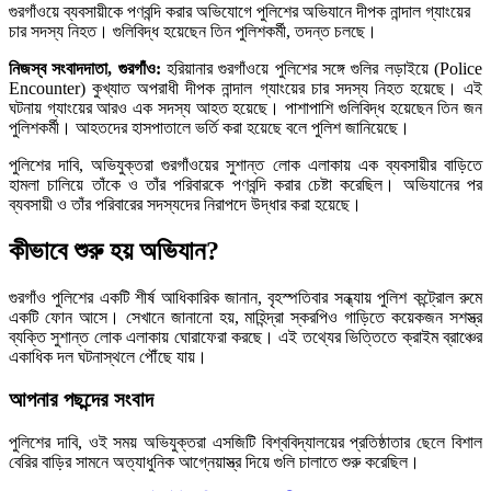
গুরগাঁওয়ে ব্যবসায়ীকে পণবন্দি করার অভিযোগে পুলিশের অভিযানে দীপক নান্দাল গ্যাংয়ের
চার সদস্য নিহত। গুলিবিদ্ধ হয়েছেন তিন পুলিশকর্মী, তদন্ত চলছে।
নিজস্ব সংবাদদাতা, গুরগাঁও:
হরিয়ানার গুরগাঁওয়ে পুলিশের সঙ্গে গুলির লড়াইয়ে (Police
Encounter) কুখ্যাত অপরাধী দীপক নান্দাল গ্যাংয়ের চার সদস্য নিহত হয়েছে। এই
ঘটনায় গ্যাংয়ের আরও এক সদস্য আহত হয়েছে। পাশাপাশি গুলিবিদ্ধ হয়েছেন তিন জন
পুলিশকর্মী। আহতদের হাসপাতালে ভর্তি করা হয়েছে বলে পুলিশ জানিয়েছে।
পুলিশের দাবি, অভিযুক্তরা গুরগাঁওয়ের সুশান্ত লোক এলাকায় এক ব্যবসায়ীর বাড়িতে
হামলা চালিয়ে তাঁকে ও তাঁর পরিবারকে পণবন্দি করার চেষ্টা করেছিল। অভিযানের পর
ব্যবসায়ী ও তাঁর পরিবারের সদস্যদের নিরাপদে উদ্ধার করা হয়েছে।
কীভাবে শুরু হয় অভিযান?
গুরগাঁও পুলিশের একটি শীর্ষ আধিকারিক জানান, বৃহস্পতিবার সন্ধ্যায় পুলিশ কন্ট্রোল রুমে
একটি ফোন আসে। সেখানে জানানো হয়, মাহিন্দ্রা স্করপিও গাড়িতে কয়েকজন সশস্ত্র
ব্যক্তি সুশান্ত লোক এলাকায় ঘোরাফেরা করছে। এই তথ্যের ভিত্তিতে ক্রাইম ব্রাঞ্চের
একাধিক দল ঘটনাস্থলে পৌঁছে যায়।
আপনার পছন্দের সংবাদ
পুলিশের দাবি, ওই সময় অভিযুক্তরা এসজিটি বিশ্ববিদ্যালয়ের প্রতিষ্ঠাতার ছেলে বিশাল
বেরির বাড়ির সামনে অত্যাধুনিক আগ্নেয়াস্ত্র দিয়ে গুলি চালাতে শুরু করেছিল।