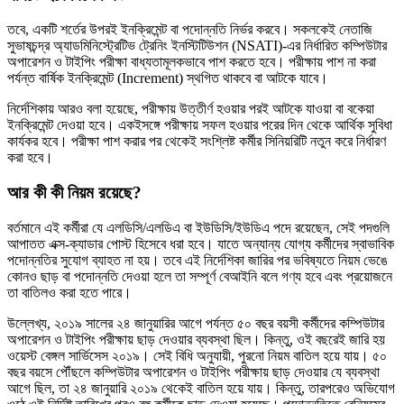
তবে, একটি শর্তের উপরই ইনক্রিমেন্ট বা পদোন্নতি নির্ভর করবে। সকলকেই নেতাজি
সুভাষচন্দ্র অ্যাডমিনিস্ট্রেটিভ ট্রেনিং ইনস্টিটিউশন (NSATI)-এর নির্ধারিত কম্পিউটার
অপারেশন ও টাইপিং পরীক্ষা বাধ্যতামূলকভাবে পাশ করতে হবে। পরীক্ষায় পাশ না করা
পর্যন্ত বার্ষিক ইনক্রিমেন্ট (Increment) স্থগিত থাকবে বা আটকে যাবে।
নির্দেশিকায় আরও বলা হয়েছে, পরীক্ষায় উত্তীর্ণ হওয়ার পরই আটকে যাওয়া বা বকেয়া
ইনক্রিমেন্ট দেওয়া হবে। একইসঙ্গে পরীক্ষায় সফল হওয়ার পরের দিন থেকে আর্থিক সুবিধা
কার্যকর হবে। পরীক্ষা পাশ করার পর থেকেই সংশ্লিষ্ট কর্মীর সিনিয়রিটি নতুন করে নির্ধারণ
করা হবে।
আর কী কী নিয়ম রয়েছে?
বর্তমানে এই কর্মীরা যে এলডিসি/এলডিএ বা ইউডিসি/ইউডিএ পদে রয়েছেন, সেই পদগুলি
আপাতত এক্স-ক্যাডার পোস্ট হিসেবে ধরা হবে। যাতে অন্যান্য যোগ্য কর্মীদের স্বাভাবিক
পদোন্নতির সুযোগ ব্যাহত না হয়। তবে এই নির্দেশিকা জারির পর ভবিষ্যতে নিয়ম ভেঙে
কোনও ছাড় বা পদোন্নতি দেওয়া হলে তা সম্পূর্ণ বেআইনি বলে গণ্য হবে এবং প্রয়োজনে
তা বাতিলও করা হতে পারে।
উল্লেখ্য, ২০১৯ সালের ২৪ জানুয়ারির আগে পর্যন্ত ৫০ বছর বয়সী কর্মীদের কম্পিউটার
অপারেশন ও টাইপিং পরীক্ষায় ছাড় দেওয়ার ব্যবস্থা ছিল। কিন্তু, ওই বছরেই জারি হয়
ওয়েস্ট বেঙ্গল সার্ভিসেস ২০১৯। সেই বিধি অনুযায়ী, পুরনো নিয়ম বাতিল হয়ে যায়। ৫০
বছর বয়সে পৌঁছলে কম্পিউটার অপারেশন ও টাইপিং পরীক্ষায় ছাড় দেওয়ার যে ব্যবস্থা
আগে ছিল, তা ২৪ জানুয়ারি ২০১৯ থেকেই বাতিল হয়ে যায়। কিন্তু, তারপরেও অভিযোগ