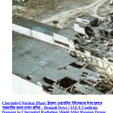
Chernobyl Nuclear Plant: উন্মুক্ত চেরনোবিল! ইউক্রেনের উপর ঘুরপথে
পারমাণবিক হামলা চালাল রাশিয়া – Bengali News | IAEA Confirms
Damage to Chernobyl Radiation Shield After Russian Drone