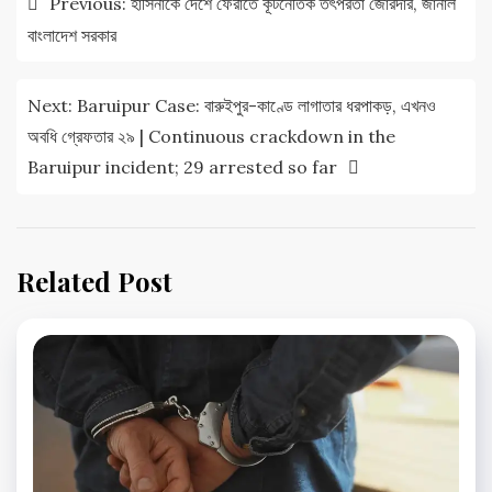
Previous:
হাসিনাকে দেশে ফেরাতে কূটনৈতিক তৎপরতা জোরদার, জানাল
navigation
বাংলাদেশ সরকার
Next:
Baruipur Case: বারুইপুর-কাণ্ডে লাগাতার ধরপাকড়, এখনও
অবধি গ্রেফতার ২৯ | Continuous crackdown in the
Baruipur incident; 29 arrested so far
Related Post