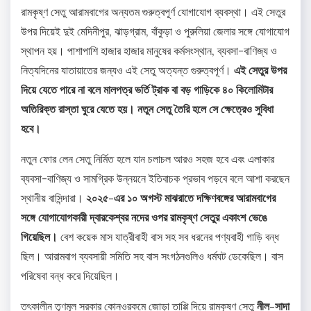
রামকৃষ্ণ সেতু আরামবাগের অন্যতম গুরুত্বপূর্ণ যোগাযোগ ব্যবস্থা। এই সেতুর
উপর দিয়েই দুই মেদিনীপুর, ঝাড়গ্রাম, বাঁকুড়া ও পুরুলিয়া জেলার সঙ্গে যোগাযোগ
স্থাপন হয়। পাশাপাশি হাজার হাজার মানুষের কর্মসংস্থান, ব্যবসা-বাণিজ্য ও
নিত্যদিনের যাতায়াতের জন্যও এই সেতু অত্যন্ত গুরুত্বপূর্ণ।
এই সেতুর উপর
দিয়ে যেতে পারে না বলে মালপত্র ভর্তি ট্রাক বা বড় গাড়িকে ৪০ কিলোমিটার
অতিরিক্ত রাস্তা ঘুরে যেতে হয়। নতুন সেতু তৈরি হলে সে ক্ষেত্রেও সুবিধা
হবে।
নতুন ফোর লেন সেতু নির্মিত হলে যান চলাচল আরও সহজ হবে এবং এলাকার
ব্যবসা-বাণিজ্য ও সামগ্রিক উন্নয়নে ইতিবাচক প্রভাব পড়বে বলে আশা করছেন
স্থানীয় বাসিন্দারা।
২০২৫-এর ১০ অগস্ট মাঝরাতে দক্ষিণবঙ্গের আরামবাগের
সঙ্গে যোগাযোগকারী দ্বারকেশ্বর নদের ওপর রামকৃষ্ণ সেতুর একাংশ ভেঙে
গিয়েছিল।
বেশ কয়েক মাস যাত্রীবাহী বাস সহ সব ধরনের পণ্যবাহী গাড়ি বন্ধ
ছিল। আরামবাগ ব্যবসায়ী সমিতি সহ বাস সংগঠনগুলিও ধর্মঘট ডেকেছিল। বাস
পরিষেবা বন্ধ করে দিয়েছিল।
তৎকালীন তৃণমূল সরকার কোনওরকমে জোড়া তাপ্পি দিয়ে রামকৃষ্ণ সেতু
নীল-সাদা