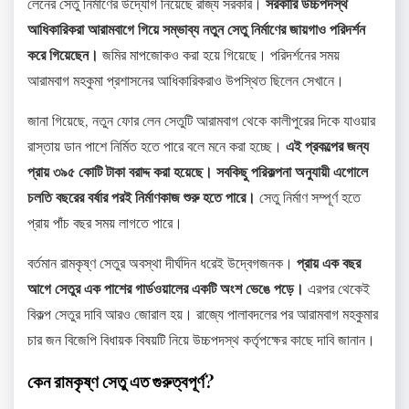
লেনের সেতু নির্মাণের উদ্যোগ নিয়েছে রাজ্য সরকার।
সরকারি উচ্চপদস্থ
আধিকারিকরা আরামবাগে গিয়ে সম্ভাব্য নতুন সেতু নির্মাণের জায়গাও পরিদর্শন
করে গিয়েছেন।
জমির মাপজোকও করা হয়ে গিয়েছে। পরিদর্শনের সময়
আরামবাগ মহকুমা প্রশাসনের আধিকারিকরাও উপস্থিত ছিলেন সেখানে।
জানা গিয়েছে, নতুন ফোর লেন সেতুটি আরামবাগ থেকে কালীপুরের দিকে যাওয়ার
রাস্তায় ডান পাশে নির্মিত হতে পারে বলে মনে করা হচ্ছে।
এই প্রকল্পের জন্য
প্রায় ৩৯৫ কোটি টাকা বরাদ্দ করা হয়েছে। সবকিছু পরিকল্পনা অনুযায়ী এগোলে
চলতি বছরের বর্ষার পরই নির্মাণকাজ শুরু হতে পারে।
সেতু নির্মাণ সম্পূর্ণ হতে
প্রায় পাঁচ বছর সময় লাগতে পারে।
বর্তমান রামকৃষ্ণ সেতুর অবস্থা দীর্ঘদিন ধরেই উদ্বেগজনক।
প্রায় এক বছর
আগে সেতুর এক পাশের গার্ডওয়ালের একটি অংশ ভেঙে পড়ে।
এরপর থেকেই
বিকল্প সেতুর দাবি আরও জোরাল হয়। রাজ্যে পালাবদলের পর আরামবাগ মহকুমার
চার জন বিজেপি বিধায়ক বিষয়টি নিয়ে উচ্চপদস্থ কর্তৃপক্ষের কাছে দাবি জানান।
কেন রামকৃষ্ণ সেতু এত গুরুত্বপূর্ণ?