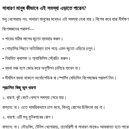
সাধারণ মানুষ কীভাবে এই সমস্যা এড়াতে পারেন?
শুধু খেলোয়াড় নন, সাধারণ মানুষের মধ্যেও এই সমস্যা দেখা যায়। বিশেষ করে যারা দীর্ঘক
বিশেষজ্ঞদের পরামর্শ—
• পায়ের সঠিক মাপের জুতো ব্যবহার করুন।
• গোড়ালির পিছনে অতিরিক্ত চাপ পড়ে এমন জুতো এড়িয়ে চলুন।
• নিয়মিত ক্যালফ ও অ্যাকিলিস স্ট্রেচিং করুন।
• ব্যথা শুরু হলে জোর করে অনুশীলন চালিয়ে যাবেন না।
• দীর্ঘদিন ব্যথা থাকলে অর্থোপেডিক বা স্পোর্টস মেডিসিন বিশেষজ্ঞের পরামর্শ নিন।
প্রচলিত কিছু ভুল ধারণা
১. ধারণা: বুট কেটে খেললে সমস্যা সেরে যায়।
বাস্তব: না। এতে সাময়িকভাবে চাপ কমে, কিন্তু রোগের চিকিৎসা হয় না।
২. ধারণা: এটি শুধু ফুটবলারের রোগ।
বাস্তব: না। দৌড়বিদ, টেনিস খেলোয়াড়, নৃত্যশিল্পী বা সাধারণ মানুষও আক্রান্ত হতে পার