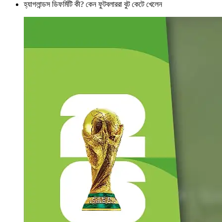
হ্যাগলান্ডস ডিফর্মিটি কী? কেন ফুটবলাররা বুট কেটে খেলেন