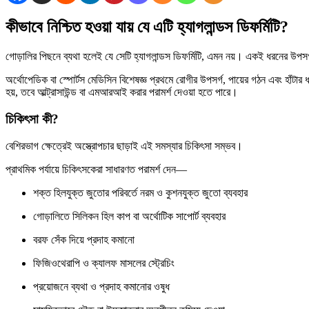
কীভাবে নিশ্চিত হওয়া যায় যে এটি হ্যাগলান্ডস ডিফর্মিটি?
গোড়ালির পিছনে ব্যথা হলেই যে সেটি হ্যাগলান্ডস ডিফর্মিটি, এমন নয়। একই ধরনের উপসর্গ অ্য
অর্থোপেডিক বা স্পোর্টস মেডিসিন বিশেষজ্ঞ প্রথমে রোগীর উপসর্গ, পায়ের গঠন এবং হাঁটার 
হয়, তবে আল্ট্রাসাউন্ড বা এমআরআই করার পরামর্শ দেওয়া হতে পারে।
চিকিৎসা কী?
বেশিরভাগ ক্ষেত্রেই অস্ত্রোপচার ছাড়াই এই সমস্যার চিকিৎসা সম্ভব।
প্রাথমিক পর্যায়ে চিকিৎসকেরা সাধারণত পরামর্শ দেন—
শক্ত হিলযুক্ত জুতোর পরিবর্তে নরম ও কুশনযুক্ত জুতো ব্যবহার
গোড়ালিতে সিলিকন হিল কাপ বা অর্থোটিক সাপোর্ট ব্যবহার
বরফ সেঁক দিয়ে প্রদাহ কমানো
ফিজিওথেরাপি ও ক্যালফ মাসলের স্ট্রেচিং
প্রয়োজনে ব্যথা ও প্রদাহ কমানোর ওষুধ