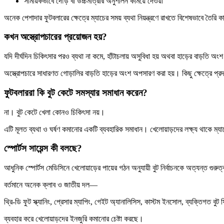
সাময়িকভাবে দৌড় বা উচ্চমাত্রার অনুশীলন কমিয়ে দেওয়া
অনেক পেশাদার ফুটবলারের ক্ষেত্রে ম্যাচের সময় ব্যথা নিয়ন্ত্রণে রাখতে বিশেষভাবে তৈরি ক
কখন অস্ত্রোপচারের প্রয়োজন হয়?
যদি দীর্ঘদিন চিকিৎসার পরও ব্যথা না কমে, হাঁটাচলায় অসুবিধা হয় অথবা হাড়ের বাড়তি অং
অস্ত্রোপচারে সাধারণত গোড়ালির বাড়তি হাড়ের অংশ অপসারণ করা হয়। কিছু ক্ষেত্রে প্রদা
ফুটবলাররা কি বুট কেটে সমস্যার সমাধান করেন?
না। বুট কেটে খেলা কোনও চিকিৎসা নয়।
এটি মূলত ব্যথা ও ঘর্ষণ কমানোর একটি ব্যবহারিক সমাধান। খেলোয়াড়দের লক্ষ্য থাকে ম্যা
স্পোর্টস সায়েন্স কী বলছে?
আধুনিক স্পোর্টস মেডিসিনে খেলোয়াড়ের পায়ের গঠন অনুযায়ী বুট নির্বাচনকে অত্যন্ত গুরুত
বর্তমানে অনেক ক্লাব ও জাতীয় দল—
থ্রি-ডি ফুট স্ক্যানিং, প্রেসার ম্যাপিং, গেইট অ্যানালিসিস, কাস্টম ইনসোল, ব্যক্তিগত বুট
ব্যবহার করে খেলোয়াড়দের ইনজুরি কমানোর চেষ্টা করছে।