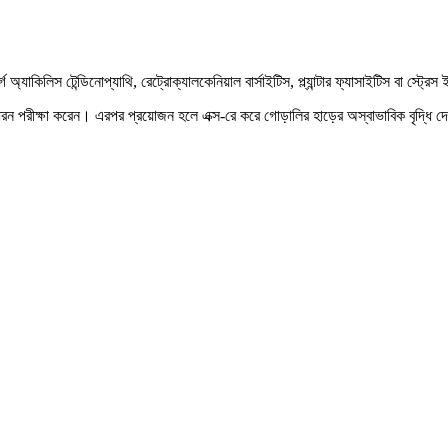
াকিলিস টেন্ডিনোপ্যাথি, রেট্রোক্যালকেনিয়াল বার্সাইটিস, প্ল্যান্টার ফ্যাসাইটিস বা স্ট্রে
ধরন পরীক্ষা করেন। এরপর প্রয়োজন হলে এক্স-রে করে গোড়ালির হাড়ের অস্বাভাবিক বৃদ্ধি দে