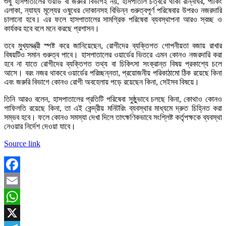
শুধু হাসপাতালের ওয়ার্ড বা জরুরি বিভাগই নয়, হাসপাতাল চত্বরে থাকা রান্নাঘর, পার্কিং
এলাকা, ন্যায্য মূল্যের ওষুধের দোকানসহ বিভিন্ন গুরুত্বপূর্ণ পরিষেবার উপরও নজরদারি
চালানো হবে। এর ফলে হাসপাতালের সামগ্রিক পরিষেবা ব্যবস্থাপনা আরও স্বচ্ছ ও
কার্যকর হবে বলে মনে করছে প্রশাসন।
তবে মুখ্যমন্ত্রী স্পষ্ট করে জানিয়েছেন, রোগীদের ব্যক্তিগত গোপনীয়তা বজায় রাখার
বিষয়টিও সমান গুরুত্ব পাবে। হাসপাতালের ওয়ার্ডের ভিতরে এমন কোনও নজরদারি করা
হবে না যাতে রোগীদের ব্যক্তিগত তথ্য বা চিকিৎসা সংক্রান্ত বিষয় প্রকাশ্যে চলে
আসে। বরং নজর থাকবে ওয়ার্ডের পরিচ্ছন্নতা, প্রয়োজনীয় পরিকাঠামো ঠিক রয়েছে কিনা
এবং জরুরি বিভাগে কোনও রোগী অবহেলায় পড়ে রয়েছেন কিনা, সেইসব বিষয়ে।
তিনি আরও বলেন, হাসপাতালের প্রতিটি পরিষেবা সুষ্ঠুভাবে চলছে কিনা, কোথাও কোনও
গাফিলতি রয়েছে কিনা, তা এই কেন্দ্রীয় মনিটরিং ব্যবস্থার মাধ্যমে দ্রুত চিহ্নিত করা
সম্ভব হবে। ফলে কোনও সমস্যা দেখা দিলে তাৎক্ষণিকভাবে সংশ্লিষ্ট কর্তৃপক্ষকে ব্যবস্থা
নেওয়ার নির্দেশ দেওয়া যাবে।
Source link
Facebook
Email
WhatsApp