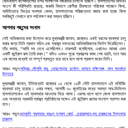
মেডিক্যাল কলেজগুলোর উপর সার্বক্ষণিক নজরদারি চালানো হচ্ছিল। হাসপাতালের বিভিন্ন
অংশে কী পরিস্থিতি রয়েছে, জরুরি বিভাগে রোগীরা ঠিকমতো পরিষেবা পাচ্ছেন কিনা,
আউটডোরে ভিড়ের অবস্থা কেমন, হাসপাতালের পরিচ্ছন্নতা বজায় রাখা হচ্ছে কিনা
সবকিছুই সেখানে বসে পর্যবেক্ষণ করা সম্ভব হচ্ছিল।
আপনার পছন্দের সংবাদ
সেই অভিজ্ঞতার কথা উল্লেখ করে মুখ্যমন্ত্রী জানান, রাজ্যেও একই ধরনের ব্যবস্থা চালু
করার জন্য তিনি প্রধান সচিব এবং স্বাস্থ্য দফতরের আধিকারিকদের নির্দেশ দিয়েছিলেন।
তাঁর কথায়, “আমি সব দেখে এসেছিলাম। তারপরই বলেছিলাম, এখানেও আমরা এমন
একটি কন্ট্রোল রুম তৈরি করব।” যদিও এখনও পুরো প্রকল্পের কাজ শেষ হয়নি, তবে আর
এক মাসের মধ্যেই তা সম্পূর্ণ প্রস্তুত হয়ে যাবে বলে আশা প্রকাশ করেন তিনি।
আরও পড়ুন:
সক্রিয় মৌসুমি বায়ু, দোরগোড়ায় দুর্যোগ: ভাসবে দক্ষিণবঙ্গ, লাল সতর্কতা
উত্তরে
মুখ্যমন্ত্রী জানান, ইতিমধ্যেই রাজ্যের ১৫ থেকে ১৬টি স্টেট হাসপাতালে এই মনিটরিং
ব্যবস্থা চালু হয়েছে। এবার লক্ষ্য, আগামী ৩০ জুলাইয়ের মধ্যে সমস্ত সাব-ডিভিশন
হাসপাতালকেও এই ব্যবস্থার আওতায় নিয়ে আসা। এরপর ধাপে ধাপে জেলা হাসপাতাল
এবং অন্যান্য সরকারি স্বাস্থ্য প্রতিষ্ঠানের সঙ্গেও এই কন্ট্রোল রুমের সংযোগ স্থাপন করা
হবে।
আরও পড়ুন:
ডানকুনি পুরসভায় ভাঙল তৃণমূল বোর্ড, চেয়ারম্যান-সহ চারজনের ইস্তফায়
চাঞ্চল্য