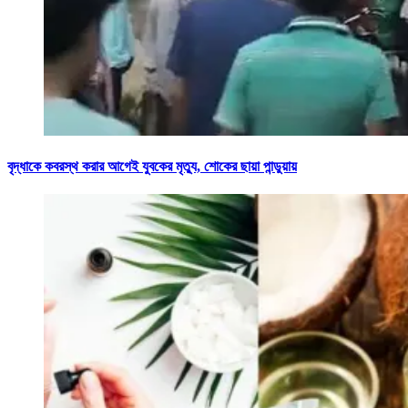
বৃদ্ধাকে কবরস্থ করার আগেই যুবকের মৃত্যু, শোকের ছায়া পান্ডুয়ায়