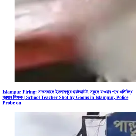
Islampur Firing: সাতসকালে ইসলামপুরে শ্যুটআউট, স্কুলে যাওয়ার পথে গুলিবিদ্ধ
প্রধান শিক্ষক | School Teacher Shot by Goons in Islampur, Police
Probe on