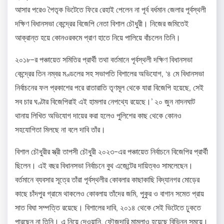
আসার পরেও পৈতৃক ভিটেতে ফিরে রেহাই পেলেন না পূর্ব বর্ধমান জেলার পূর্বস্থলী
দক্ষিণ বিধানসভা কেন্দ্রের বিজেপি নেতা বিশাল চৌধুরী। নিজের জমিতেই
আক্রান্ত হয়ে কোনওরকমে প্রাণ হাতে নিয়ে পালিয়ে বাঁচলেন তিনি।
২০১৮-র পঞ্চায়েত সমিতির প্রার্থী তথা বর্তমানে পূর্বস্থলী দক্ষিণ বিধানসভা
কেন্দ্রের তিন নম্বর মণ্ডলের সহ সভাপতি বিশালের অভিযোগ, ‘৪ মে বিধানসভা
নির্বাচনের ফল প্রকাশের পরে রাতারাতি তৃণমূল থেকে যারা বিজেপি হয়েছে, সেই
সব চার ঘণ্টার বিজেপিরাই এই হামলার নেপথ্যে রয়েছে।’ ২০ জুন নাদনঘাট
থানায় লিখিত অভিযোগ দায়ের করা হলেও পুলিশের কাছ থেকে কোনও
সহযোগিতা মিলছে না বলে দাবি তাঁর।
বিশাল চৌধুরীর স্ত্রী তাপসী চৌধুরী ২০২৩-এর পঞ্চায়েত নির্বাচনে বিজেপির প্রার্থী
ছিলেন। এই বছর বিধানসভা নির্বাচনে বুথ এজেন্টের দায়িত্বও সামলেছেন।
বর্তমানে ব্যবসার সূত্রে তাঁরা পূর্বস্থলীর কোবলার কাছাকাছি বিদ্যানগর মোড়ের
কাছে চাঁদপুর গ্রামে থাকলেও কোবলায় তাঁদের জমি, পুকুর ও বাগান সমেত প্রায়
সাত বিঘা সম্পত্তি রয়েছে। বিশালের দাবি, ২০১৪ থেকে সেই ভিটেতে ঢুকতে
পারছেন না তিনি। এ নিয়ে দেওয়ানি, ফৌজদারি মামলাও হয়েছে বিভিন্ন সময়ে।