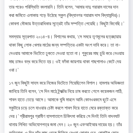
তার পরেও পরিস্থিতি বদলায়নি। তিনি বলেন, ‘আমার দাদু গয়ারাম দাসের দান
করা জমিতে এলাকায় গড়ে উঠেছে স্কুল (বিদ্যানগর গয়ারাম দাস বিদ্যামন্দির)।
কোবলা মৌজায় উত্তরাধিকার সূত্রেই তাঁর সম্পত্তি পেয়েছি। কিছুটা কিনেছি।’
সমস্যায় সূত্রপাত ২০১৪-য়। বিশালের কথায়, ‘সে সময়ে তৃণমূলের ছত্রছায়ায়
থাকা কিছু লোক খেলার মাঠের জন্য সম্পত্তির একটা অংশ দাবি করে। তা না-
দেওয়ায় আমাকে ভিটেতে ঢুকতে দেওয়া হতো না। পুকুরের মাছ চুরি করে নেওয়ায়
মাছ চাষও বন্ধ করে দিতে হয়। ওই ফাঁকা জায়গায় থাকা গাছপালাও কেটে দেয়
ওরা।’
১৭ জুন কিছুটা সাহস করে নিজের ভিটেতে গিয়েছিলেন বিশাল। হামলার অভিজ্ঞতা
জানিয়ে তিনি বলেন, ‘সে দিন মাঠে ট্র্যাক্টর নিয়ে চাষ করতে গেলে কয়েকজন লাঠি,
শাবল হাতে তেড়ে আসে। আমাকে ঘুষি মারলে আমি কোনওরকমে ছুটে এসে
স্কুটারে চড়ে চলে যাওয়ার চেষ্টা করলে শাবল দিয়ে হাতে মেরে রক্তাক্ত করে
দেয়।’ শ্রীরামপুর গ্রামীণ হাসপাতালে চিকিৎসা করিয়ে সে দিনই তিনি নাদনঘাট
থানায় লিখিত অভিযোগপত্র জমা দেন। ২০ জুন এফআইআর দায়ের হয়। তাঁর
অভিযোগ, ও দিন তাঁর কাছ থেকে ছিনিয়ে নেওয়া সোনার চেন, মোবাইল ফোন