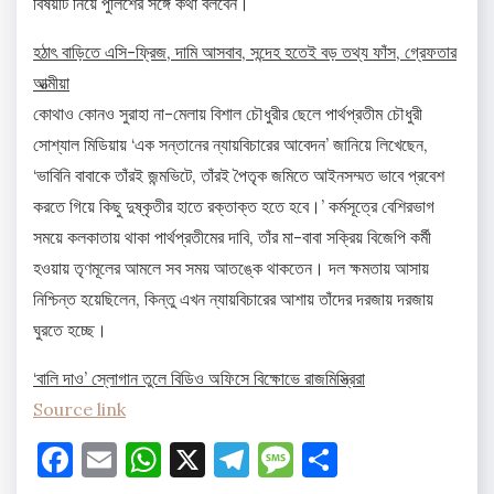
বিষয়টি নিয়ে পুলিশের সঙ্গে কথা বলবেন।
হঠাৎ বাড়িতে এসি-ফ্রিজ, দামি আসবাব, সন্দেহ হতেই বড় তথ্য ফাঁস, গ্রেফতার
আত্মীয়া
কোথাও কোনও সুরাহা না-মেলায় বিশাল চৌধুরীর ছেলে পার্থপ্রতীম চৌধুরী
সোশ্যাল মিডিয়ায় ‘এক সন্তানের ন্যায়বিচারের আবেদন’ জানিয়ে লিখেছেন,
‘ভাবিনি বাবাকে তাঁরই জন্মভিটে, তাঁরই পৈতৃক জমিতে আইনসম্মত ভাবে প্রবেশ
করতে গিয়ে কিছু দুষ্কৃতীর হাতে রক্তাক্ত হতে হবে।’ কর্মসূত্রে বেশিরভাগ
সময়ে কলকাতায় থাকা পার্থপ্রতীমের দাবি, তাঁর মা-বাবা সক্রিয় বিজেপি কর্মী
হওয়ায় তৃণমূলের আমলে সব সময় আতঙ্কে থাকতেন। দল ক্ষমতায় আসায়
নিশ্চিন্ত হয়েছিলেন, কিন্তু এখন ন্যায়বিচারের আশায় তাঁদের দরজায় দরজায়
ঘুরতে হচ্ছে।
‘বালি দাও’ স্লোগান তুলে বিডিও অফিসে বিক্ষোভে রাজমিস্ত্রিরা
Source link
Facebook
Email
WhatsApp
X
Telegram
Message
Share