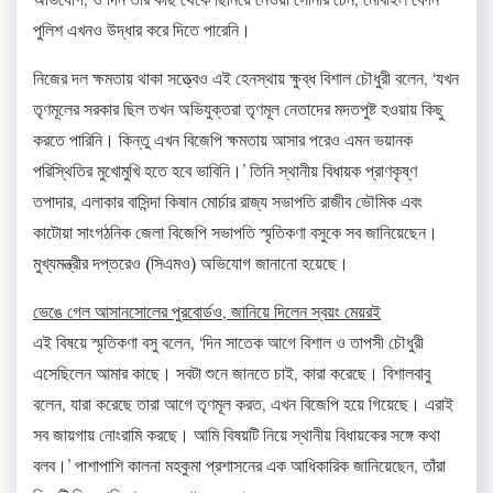
পুলিশ এখনও উদ্ধার করে দিতে পারেনি।
নিজের দল ক্ষমতায় থাকা সত্ত্বেও এই হেনস্থায় ক্ষুব্ধ বিশাল চৌধুরী বলেন, ‘যখন
তৃণমূলের সরকার ছিল তখন অভিযুক্তরা তৃণমূল নেতাদের মদতপুষ্ট হওয়ায় কিছু
করতে পারিনি। কিন্তু এখন বিজেপি ক্ষমতায় আসার পরেও এমন ভয়ানক
পরিস্থিতির মুখোমুখি হতে হবে ভাবিনি।’ তিনি স্থানীয় বিধায়ক প্রাণকৃষ্ণ
তপাদার, এলাকার বাসিন্দা কিষান মোর্চার রাজ্য সভাপতি রাজীব ভৌমিক এবং
কাটোয়া সাংগঠনিক জেলা বিজেপি সভাপতি স্মৃতিকণা বসুকে সব জানিয়েছেন।
মুখ্যমন্ত্রীর দপ্তরেও (সিএমও) অভিযোগ জানানো হয়েছে।
ভেঙে গেল আসানসোলের পুরবোর্ডও, জানিয়ে দিলেন স্বয়ং মেয়রই
এই বিষয়ে স্মৃতিকণা বসু বলেন, ‘দিন সাতেক আগে বিশাল ও তাপসী চৌধুরী
এসেছিলেন আমার কাছে। সবটা শুনে জানতে চাই, কারা করেছে। বিশালবাবু
বলেন, যারা করেছে তারা আগে তৃণমূল করত, এখন বিজেপি হয়ে গিয়েছে। এরাই
সব জায়গায় নোংরামি করছে। আমি বিষয়টি নিয়ে স্থানীয় বিধায়কের সঙ্গে কথা
বলব।’ পাশাপাশি কালনা মহকুমা প্রশাসনের এক আধিকারিক জানিয়েছেন, তাঁরা