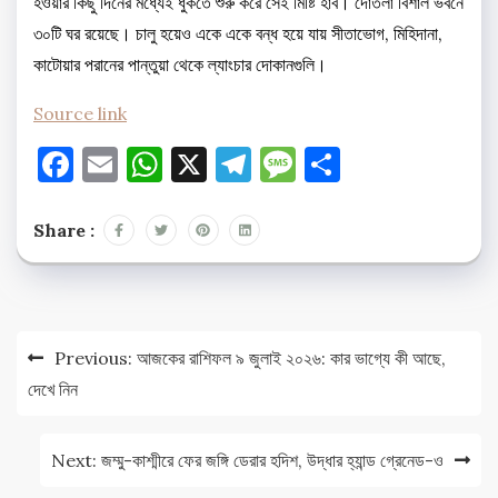
হওয়ার কিছু দিনের মধ্যেই ধুঁকতে শুরু করে সেই মিষ্টি হাব। দোতলা বিশাল ভবনে
৩০টি ঘর রয়েছে। চালু হয়েও একে একে বন্ধ হয়ে যায় সীতাভোগ, মিহিদানা,
কাটোয়ার পরানের পান্তুয়া থেকে ল্যাংচার দোকানগুলি।
Source link
Facebook
Email
WhatsApp
X
Telegram
Message
Share
Share :
Post
Previous:
আজকের রাশিফল ৯ জুলাই ২০২৬: কার ভাগ্যে কী আছে,
navigation
দেখে নিন
Next:
জম্মু-কাশ্মীরে ফের জঙ্গি ডেরার হদিশ, উদ্ধার হ্যান্ড গ্রেনেড-ও