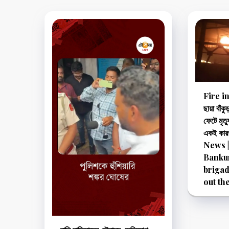
Fire in
ছায়া বাঁক
ফেটে মৃত্
একই কার
News |
Bankur
brigad
out the