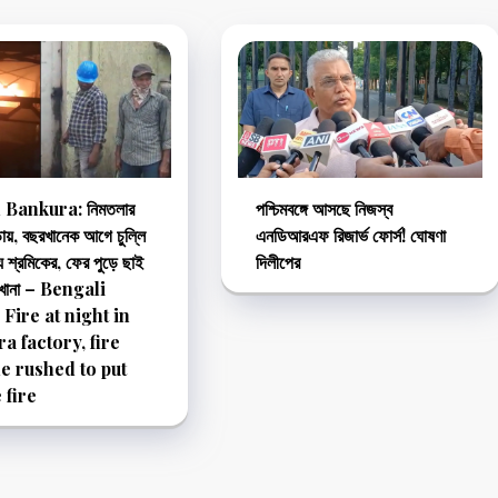
 Bankura: নিমতলার
পশ্চিমবঙ্গে আসছে নিজস্ব
ুড়ায়, বছরখানেক আগে চুল্লি
এনডিআরএফ রিজার্ভ ফোর্স! ঘোষণা
যু শ্রমিকের, ফের পুড়ে ছাই
দিলীপের
খানা – Bengali
 Fire at night in
a factory, fire
e rushed to put
 fire