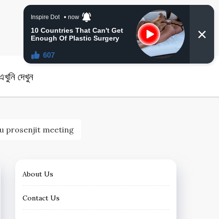
angla News
খুনি দেখুন
suvendu prosenjit meeting
About Us
Contact Us