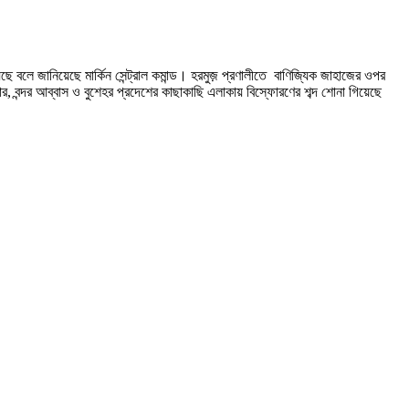
ছে বলে জানিয়েছে মার্কিন সেন্ট্রাল কমান্ড। হরমুজ় প্রণালীতে বাণিজ্যিক জাহাজের ওপর
, বন্দর আব্বাস ও বুশেহর প্রদেশের কাছাকাছি এলাকায় বিস্ফোরণের শব্দ শোনা গিয়েছে