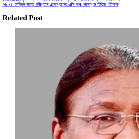
Post
Next:
হানিমুন সাজে নন্দীগ্রাম এক্সপ্রেসের এসি কুপ, সাসপেন্ড টিকিট পরীক্ষক
navigation
Related Post