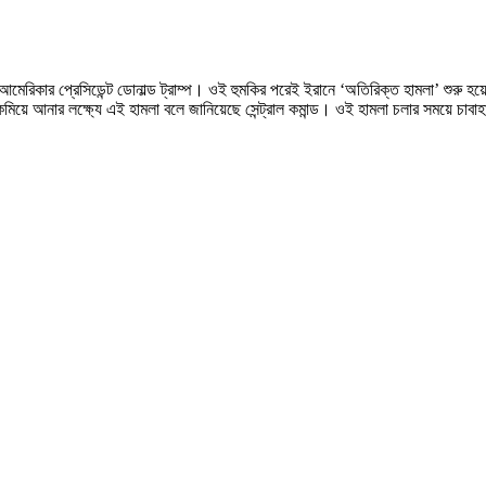
আমেরিকার প্রেসিডেন্ট ডোনাল্ড ট্রাম্প। ওই হুমকির পরেই ইরানে ‘অতিরিক্ত হামলা’ শুরু হয়ে
য়ে আনার লক্ষ্যে এই হামলা বলে জানিয়েছে সেন্ট্রাল কমান্ড। ওই হামলা চলার সময়ে চাবাহার