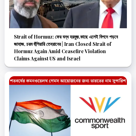
Strait of Hormuz: ফের বন্ধ হরমুজ়,কাছে এলেই বিপদে পড়বে
জাহাজ, চরম হুঁশিয়ারি তেহরানের | Iran Closed Strait of
Hormuz Again Amid Ceasefire Violation
Claims Against US and Israel