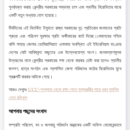
পুনর্ব্যক্ত করায় কেন্দ্রীয় সরকারের সম্ভাব্য চাপ এবং স্থানীয় বিরোধিতার মাঝে
একটি নতুন অধ্যায় যোগ হয়েছে।
দীর্ঘদিনের এই বিতর্কিত ইস্যুতে রাজ্য সরকারের দৃঢ় প্রতিরোধ জনমতের প্রতি
শ্রদ্ধা এবং পরিবেশ সুরক্ষার প্রতি অঙ্গীকারের বার্তা দিচ্ছে।মেঘালয়ের পশ্চিম
খাসি পাহাড় জেলার ডোমিয়াসিয়াত এলাকায় অবস্থিত এই ইউরেনিয়াম ভাণ্ডার
দেশের মোট আবিষ্কৃত মজুতের এক উল্লেখযোগ্য অংশ। জনকল্যাণমূলক
উন্নয়নের নামে কেন্দ্রীয় সরকারের পক্ষ থেকে বারবার চেষ্টা করা হলেও স্থানীয়
জনগণ, ছাত্র সংগঠন এবং স্বশাসিত জেলা পরিষদের কঠোর বিরোধিতার মুখে
প্রকল্পটি বারবার আটকে গেছে।
আরও দেখুনঃ
UCC-পুশব্যাক থেকে রক্ষা পেতে মুখ্যমন্ত্রীর পায়ে ধরল মুসলিম
নেতা রফিকুল
আপনার পছন্দের সংবাদ
সম্প্রতি পরিবেশ, বন ও জলবায়ু পরিবর্তন মন্ত্রকের একটি অফিস মেমোরেন্ডামে