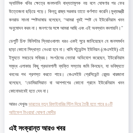
অ্যাটমিক খনির ক্ষেত্রে জনশুনানি বাধ্যতামূলক নয় বলে ঘোষণার পর ফের
উত্তেজনা ছড়িয়ে পড়ে। কিন্তু রাজ্য সরকার তাতে কর্ণপাত করেনি।মুখ্যমন্ত্রী
কনরাড সাংমা স্পষ্টভাষায় বলেছেন, “আমরা খুবই স্পষ্ট যে ইউরেনিয়াম খনন
অনুমোদন করব না। জনগণের সঙ্গে আমরা আছি এবং এই অবস্থান বদলায়নি।”
ডেপুটি চিফ মিনিস্টার স্নিয়াওবালাং ধরও একই সুরে জানিয়েছেন যে জনসমর্থন
ছাড়া কোনো সিদ্ধান্ত নেওয়া হবে না। খাসি স্টুডেন্টস ইউনিয়ন (কেএসইউ) এই
ইস্যুতে সবচেয়ে সক্রিয়। সংগঠনের নেতারা অভিযোগ করেছেন, ইউরেনিয়াম
সমৃদ্ধ এলাকায় কিছু প্রভাবশালী ব্যক্তি সস্তায় জমি কিনছেন, যা ভবিষ্যতে
খননের পথ প্রশস্ত করতে পারে। কেএসইউ প্রেসিডেন্ট রেমন্ড খারজানা
বলেছেন, “ডোমিয়াসিয়াত বা আশপাশের কোনো গ্রামে ইউরেনিয়াম খনন
কোনোভাবেই হতে দেব না।
আরও দেখুনঃ
ভারতের নতুন রিফাইনারির স্টিল দিয়ে তৈরী হতে পারে ৪০টি
আইফেল টাওয়ার! ঘোষণা মোদীর
এই সংক্রান্ত আরও খবর