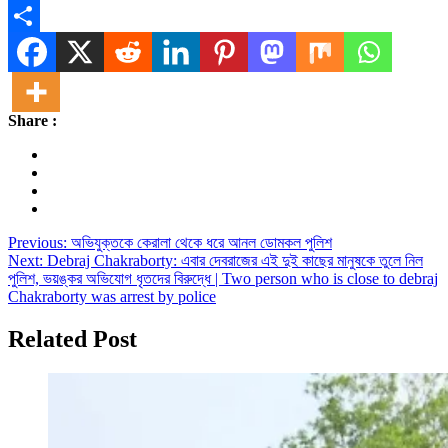
Message
Share
Share :
Post
Previous:
অভিযুক্তকে কেরালা থেকে ধরে আনল ডোমকল পুলিশ
Next:
Debraj Chakraborty: এবার দেবরাজের এই দুই কাছের মানুষকে তুলে নিল
navigation
পুলিশ, ভয়ঙ্কর অভিযোগ ধৃতদের বিরুদ্ধে | Two person who is close to debraj
Chakraborty was arrest by police
Related Post