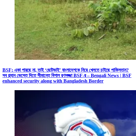
BSF: একা পারছে না, তাই ‘ছোটভাই’ বাংলাদেশকে নিয়ে খেলতে চাইছে পাকিস্তান?
সব প্ল্যান ভেস্তে দিতে সীমান্তে বিশাল রণসজ্জা BSF-র – Bengali News | BSF
enhanced security along with Bangladesh Border