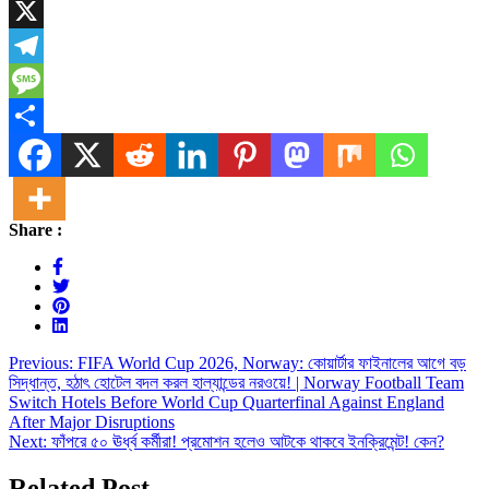
WhatsApp
X
Telegram
Message
Share
Share :
Post
Previous:
FIFA World Cup 2026, Norway: কোয়ার্টার ফাইনালের আগে বড়
সিদ্ধান্ত, হঠাৎ হোটেল বদল করল হাল্যান্ডের নরওয়ে! | Norway Football Team
navigation
Switch Hotels Before World Cup Quarterfinal Against England
After Major Disruptions
Next:
ফাঁপরে ৫০ ঊর্ধ্ব কর্মীরা! প্রমোশন হলেও আটকে থাকবে ইনক্রিমেন্ট! কেন?
Related Post