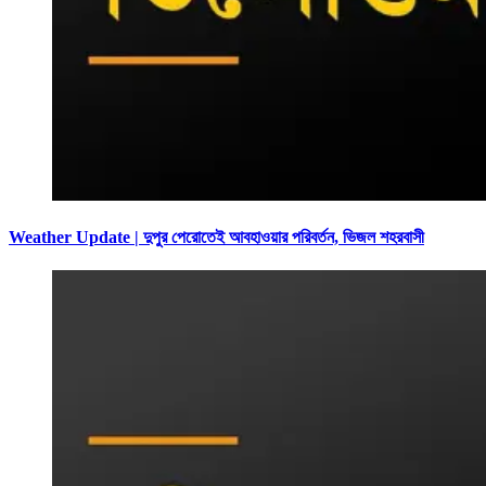
Weather Update | দুপুর পেরোতেই আবহাওয়ার পরিবর্তন, ভিজল শহরবাসী