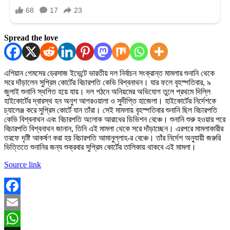
Spread the love
এশিয়ান গেমসের ড্রেসাজ ইভেন্টে ভারতীয় দল নির্বাচন সংক্রান্ত মামলার শুনানি থেকে
সরে দাঁড়ালেন সুপ্রিম কোর্টের বিচারপতি কেভি বিশ্বনাথন। যার ফলে বৃহস্পতিবার, ৯
জুলাই শুনানি স্থগিত হয়ে যায়। দল গঠনে অনিয়মের অভিযোগ তুলে প্রথমে দিল্লি
হাইকোর্টের দ্বারস্থ হন অনুশ আগরওয়ালা ও সুদীপ্তি হাজেলা। হাইকোর্টের নির্দেশকে
চ্যালেঞ্জ করে সুপ্রিম কোর্টে যান তাঁরা। সেই মামলায় বৃহস্পতিবার শুনানি ছিল বিচারপতি
কেভি বিশ্বনাথন এবং বিচারপতি অলোক আরাধের ডিভিশন বেঞ্চে। শুনানি শুরু হওয়ার পরে
বিচারপতি বিশ্বনাথন জানান, তিনি এই মামলা থেকে সরে দাঁড়াচ্ছেন। এরপরে মামলাকারীর
তরফে দৃষ্টি আকর্ষণ করা হয় বিচারপতি আমানুল্লাহ-র বেঞ্চে। তাঁর নির্দেশ অনুযায়ী জরুরি
ভিত্তিতে শুনানির জন্য শুক্রবার সুপ্রিম কোর্টের তালিকায় থাকবে এই মামলা।
Source link
Facebook
Email