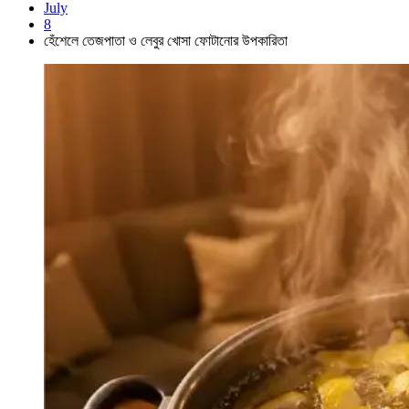
July
8
হেঁশেলে তেজপাতা ও লেবুর খোসা ফোটানোর উপকারিতা