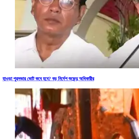
হাওড়া পুরসভার ভোট কবে হবে? বড় নির্দেশ শুভেন্দু অধিকারীর