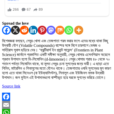
Spread the love
বিশেষজ্ঞরা বলছেন, লেবুর খোসা এবং তেজপাতা গরম করার ফলে এদের মধ্যে থাকা কিছু
উদ্বায়ী যৌগ (Volatile Compounds) বাষ্পের সঙ্গে মিশে চারপাশে ভেষজ ও
সাইট্রাস সুবাস ছড়িয়ে দেয়। ‘ফ্রন্টিয়ার্স ইন প্ল্যান্ট সায়েন্স’ (Frontiers in Plant
Science) জার্নালে প্রকাশিত একটি সমীক্ষা অনুযায়ী, লেবুর খোসার এসেনশিয়াল অয়েলে
প্রধান উপাদান হলো ডি-লিমোনিন (d-limonene)। লেবুর খোসায় প্রায় ৪৮ থেকে ৭০
শতাংশ পর্যন্ত লিমোনিন থাকে, যা মূলত লেবুর চেনা সুগন্ধের জন্য দায়ী। এ ছাড়া এতে
পিনিন, মাইরসিন ও লিনালুলের মতো যৌগও থাকে। তেজপাতার ওষধি সুগন্ধের মূল কারণ
হলো এতে থাকা সিনেওল (বা ইউক্যালিপ্টল), লিনালুল এবং ইউজিনল নামক উদ্বায়ী
উপাদান। জল ফুটলে এই উপাদানগুলো বাষ্পীভূত হয়ে ঘরকে সুগন্ধে ভরিয়ে তোলে।
Source link
Facebook
Email