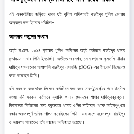
এই এনকাউন্টারে জড়িয়ে থাকা দুই পুলিশ অফিসারই বারুইপুর পুলিশ জেলায়
অত্যন্ত দক্ষ হিসেবে পরিচিত-
আপনার পছন্দের সংবাদ
অর্ঘ্য মণ্ডল: ২০১৪ ব্যাচের পুলিশ অফিসার অর্ঘ্য বর্তমানে বারুইপুর থানার
গুন্ডাদমন শাখার পিসি ইনচার্জ। অতীতে জয়নগর, সোনারপুর ও কুলতলি থানায়
দায়িত্ব সামলানোর পাশাপাশি বারুইপুর এসওজি (SOG)-এর ইনচার্জ হিসেবেও
কাজ করেছেন তিনি।
রনি সরকার: কনস্টেবল হিসেবে কর্মজীবন শুরু করে সাব-ইন্সপেক্টর পদে উন্নীত
হওয়া রনি সরকার বর্তমানে ক্যানিং থানার গুন্ডাদমন শাখার দায়িত্বপ্রাপ্ত।
বিধানসভা নির্বাচনের সময় বকুলতলা থানার ওসির দায়িত্বে থেকে আইনশৃঙ্খলা
রক্ষায় গুরুত্বপূর্ণ ভূমিকা পালন করেছিলেন তিনি। এর আগে নরেন্দ্রপুর, বারুইপুর
ও জয়নগর থানাতেও তাঁর কাজের অভিজ্ঞতা রয়েছে।