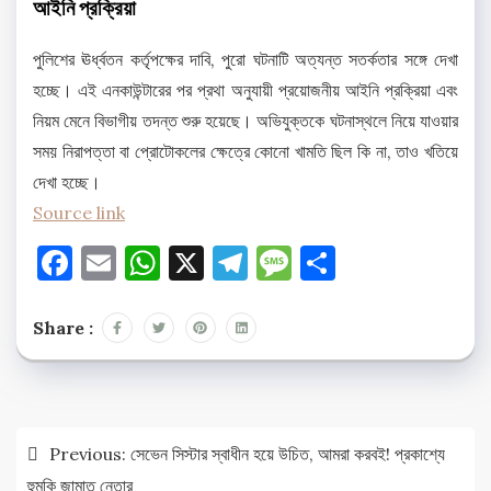
আইনি প্রক্রিয়া
পুলিশের ঊর্ধ্বতন কর্তৃপক্ষের দাবি, পুরো ঘটনাটি অত্যন্ত সতর্কতার সঙ্গে দেখা
হচ্ছে। এই এনকাউন্টারের পর প্রথা অনুযায়ী প্রয়োজনীয় আইনি প্রক্রিয়া এবং
নিয়ম মেনে বিভাগীয় তদন্ত শুরু হয়েছে। অভিযুক্তকে ঘটনাস্থলে নিয়ে যাওয়ার
সময় নিরাপত্তা বা প্রোটোকলের ক্ষেত্রে কোনো খামতি ছিল কি না, তাও খতিয়ে
দেখা হচ্ছে।
Source link
Facebook
Email
WhatsApp
X
Telegram
Message
Share
Share :
Post
Previous:
সেভেন সিস্টার স্বাধীন হয়ে উচিত, আমরা করবই! প্রকাশ্যে
navigation
হুমকি জামাত নেতার