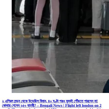
২ এপ্রিল লন্ডন থেকে উড়েছিল বিমান, ৪০ ঘণ্টা পরও মুম্বই পৌঁছতে পারলেন না!
কোথায় গেলেন ২৫০ যাত্রী? – Bengali News | Flight left london on 2