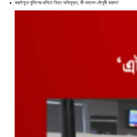
বারুইপুরে পুলিশের গুলিতে নিহত অভিযুক্ত, কী বললেন মৌসুমী কয়াল?