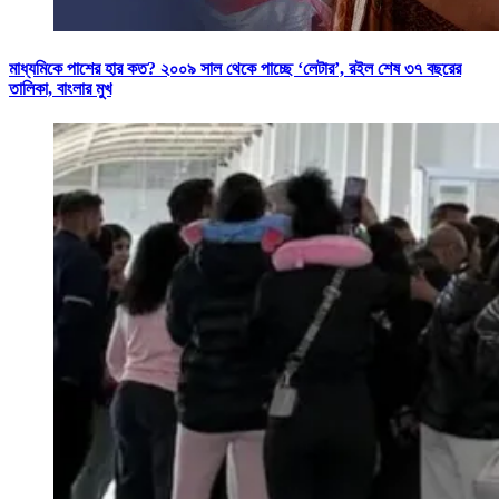
মাধ্যমিকে পাশের হার কত? ২০০৯ সাল থেকে পাচ্ছে ‘লেটার’, রইল শেষ ৩৭ বছরের
তালিকা, বাংলার মুখ