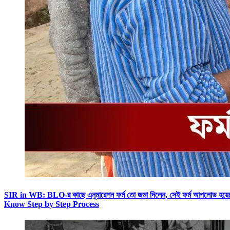
SIR in WB: BLO-র কাছে এনুমারেশন ফর্ম তো জমা দিলেন, সেই ফর্ম আপলোড
Know Step by Step Process