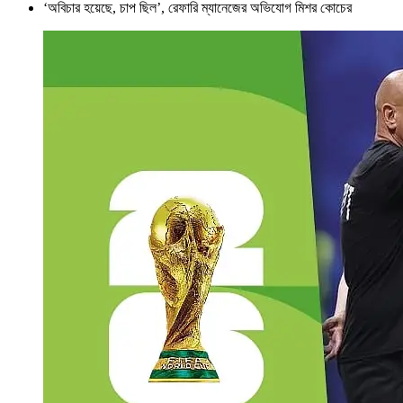
‘অবিচার হয়েছে, চাপ ছিল’, রেফারি ম্যানেজের অভিযোগ মিশর কোচের