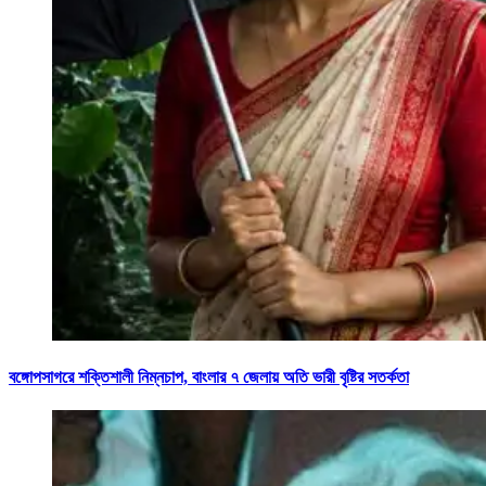
বঙ্গোপসাগরে শক্তিশালী নিম্নচাপ, বাংলার ৭ জেলায় অতি ভারী বৃষ্টির সতর্কতা