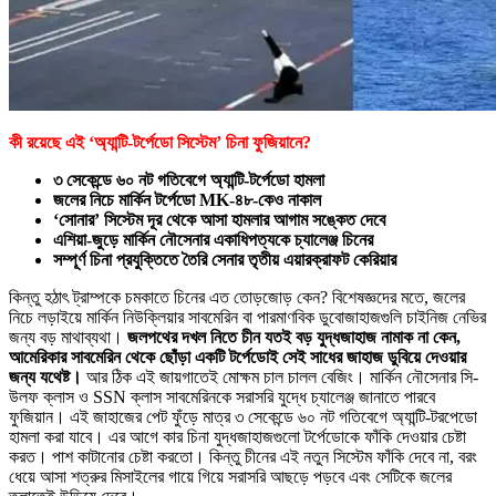
কী রয়েছে এই ‘অ্যান্টি-টর্পেডো সিস্টেম’ চিনা ফুজিয়ানে?
৩ সেকেন্ডে ৬০ নট গতিবেগে অ্যান্টি-টর্পেডো হামলা
জলের নিচে মার্কিন টর্পেডো MK-৪৮-কেও নাকাল
‘সোনার’ সিস্টেম দূর থেকে আসা হামলার আগাম সঙ্কেত দেবে
এশিয়া-জুড়ে মার্কিন নৌসেনার একাধিপত্যকে চ্যালেঞ্জ চিনের
সম্পূর্ণ চিনা প্রযুক্তিতে তৈরি সেনার তৃতীয় এয়ারক্রাফট কেরিয়ার
কিন্তু হঠাৎ ট্রাম্পকে চমকাতে চিনের এত তোড়জোড় কেন? বিশেষজ্ঞদের মতে, জলের
নিচে লড়াইয়ে মার্কিন নিউক্লিয়ার সাবমেরিন বা পারমাণবিক ডুবোজাহাজগুলি চাইনিজ নেভির
জন্য বড় মাথাব্যথা।
জলপথের দখল নিতে চীন যতই বড় যুদ্ধজাহাজ নামাক না কেন,
আমেরিকার সাবমেরিন থেকে ছোঁড়া একটি টর্পেডোই সেই সাধের জাহাজ ডুবিয়ে দেওয়ার
জন্য যথেষ্ট।
আর ঠিক এই জায়গাতেই মোক্ষম চাল চালল বেজিং। মার্কিন নৌসেনার সি-
উলফ ক্লাস ও SSN ক্লাস সাবমেরিনকে সরাসরি যুদ্ধে চ্যালেঞ্জ জানাতে পারবে
ফুজিয়ান। এই জাহাজের পেট ফুঁড়ে মাত্র ৩ সেকেন্ডে ৬০ নট গতিবেগে অ্যান্টি-টরপেডো
হামলা করা যাবে। এর আগে কার চিনা যুদ্ধজাহাজগুলো টর্পেডোকে ফাঁকি দেওয়ার চেষ্টা
করত। পাশ কাটানোর চেষ্টা করতো। কিন্তু চীনের এই নতুন সিস্টেম ফাঁকি দেবে না, বরং
ধেয়ে আসা শত্রুর মিসাইলের গায়ে গিয়ে সরাসরি আছড়ে পড়বে এবং সেটিকে জলের