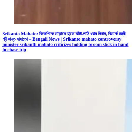
Srikanto Mahato: বিজেপিকে তাড়াতে হাতে ঝাঁটা-লাঠি ধরার নিদান, বিতর্কে মন্ত্রী
শ্রীকান্ত মাহাতো – Bengali News | Srikanto mahato controversy
minister srikanth mahato criticizes holding broom stick in hand
to chase bjp