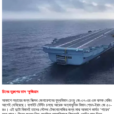
চিনের তুরুপের তাস ‘ফুজিয়ান
আকাশে লড়ায়ের জন্য সিক্সথ জেনারেশনের যুদ্ধবিমান চেংড়ু জে-৩৭-এর এক ঝলক বেজিং
আগেই দেখিয়েছে। ফ্লাইট টেস্টিং চলছে আরেক অত্যাধুনিক বিমান শ্যেন-ইয়াং জে ৫০-
রও। এই দুটো বিমানই তাদের স্টেলথ টেকনোলোজির জন্য মাঝ আকাশে কার্যত ‘গায়েব’