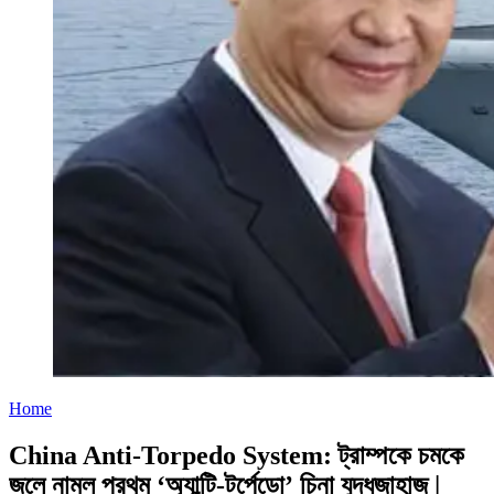
Home
China Anti-Torpedo System: ট্রাম্পকে চমকে
জলে নামল প্রথম ‘অ্যান্টি-টর্পেডো’ চিনা যুদ্ধজাহাজ |