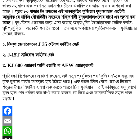
চীনের এই নয়া প্রযুক্তিতে আমেরিকা তো বটেই, ভারতও খানিকটা চাপে পড়তে পারে।
ভারত মহাসাগর এবং প্রশান্ত মহাসাগরে চীনের একাধিপত্য আরও বাড়ার আশঙ্কা করা
হচ্ছে।
প্রায় ৮০ হাজার টন ওজনের এই দানবাকৃতির ফুজিয়ান যুদ্ধজাহাজ এতটাই
আধুনিক যে মার্কিন নৌবাহিনীর সবচেয়ে শক্তিশালী যুদ্ধজাহাজগুলোর সাথে এর তুলনা করা
হচ্ছে
। যুদ্ধবিমান ওড়ানোর জন্য এতে রয়েছে অত্যাধুনিক ইলেক্ট্রোম্যাগনেটিক ক্যাটা-
পুল্ট প্রযুক্তি। অনেকটা গুলতির মতো। তার সঙ্গে অপরাজেয় প্রতিরক্ষাকবচ। ফুজিয়ানের
পেটেই থাকবে-
১. ফিফ্থ জেনারেশনের J-35 স্টেলথ ফাইটার জেট
২. J-15T মাল্টিরোল ফাইটার জেট
৩. KJ-600 এয়ারবর্ন আর্লি ওয়ার্নিং বা AEW এয়ারক্রাফট
প্রতিরক্ষা বিশেষজ্ঞদের একাংশ বলছেন, এই নতুন প্রযুক্তির পর ‘ফুজিয়ান’-কে সমুদ্রের
বুকে ডুবানো কার্যত অসম্ভব হয়ে উঠতে পারে। এক ডজন টিউব থেকে চোখের নিমেষে
শত্রুর উপরে মিসাইল হামলা লঞ্চ করতে পারবে চিনা ফুজিয়ান। তাই ভবিষ্যতে সমুদ্রপথে
যুদ্ধ হলে শেষ পর্যন্ত কার দাপট বজায় থাকবে, তা নিয়ে এখন আন্তর্জাতিক মহলে পারদ
চড়ছে।
Facebook
Email