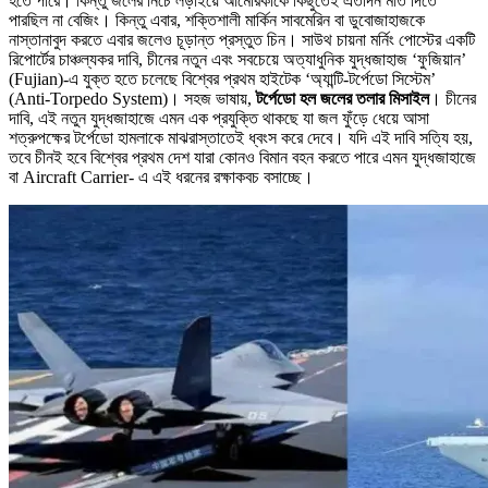
হতে পারে। কিন্তু জলের নিচে লড়াইয়ে আমেরিকাকে কিছুতেই এতদিন মাত দিতে
পারছিল না বেজিং। কিন্তু এবার, শক্তিশালী মার্কিন সাবমেরিন বা ডুবোজাহাজকে
নাস্তানাবুদ করতে এবার জলেও চূড়ান্ত প্রস্তুত চিন। সাউথ চায়না মর্নিং পোস্টের একটি
রিপোর্টের চাঞ্চল্যকর দাবি, চীনের নতুন এবং সবচেয়ে অত্যাধুনিক যুদ্ধজাহাজ ‘ফুজিয়ান’
(Fujian)-এ যুক্ত হতে চলেছে বিশ্বের প্রথম হাইটেক ‘অ্যান্টি-টর্পেডো সিস্টেম’
(Anti-Torpedo System)। সহজ ভাষায়,
টর্পেডো হল জলের তলার মিসাইল
। চীনের
দাবি, এই নতুন যুদ্ধজাহাজে এমন এক প্রযুক্তি থাকছে যা জল ফুঁড়ে ধেয়ে আসা
শত্রুপক্ষের টর্পেডো হামলাকে মাঝরাস্তাতেই ধ্বংস করে দেবে। যদি এই দাবি সত্যি হয়,
তবে চীনই হবে বিশ্বের প্রথম দেশ যারা কোনও বিমান বহন করতে পারে এমন যুদ্ধজাহাজে
বা Aircraft Carrier- এ এই ধরনের রক্ষাকবচ বসাচ্ছে।