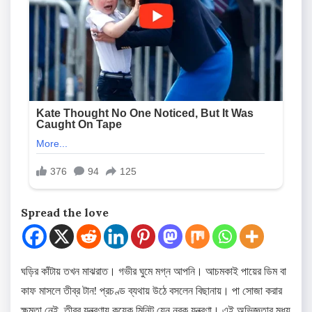
Spread the love
ঘড়ির কাঁটায় তখন মাঝরাত। গভীর ঘুমে মগ্ন আপনি। আচমকাই পায়ের ডিম বা
কাফ মাসলে তীব্র টান! প্রচণ্ড ব্যথায় উঠে বসলেন বিছানায়। পা সোজা করার
ক্ষমতা নেই, তীব্র যন্ত্রণায় কয়েক মিনিট যেন নরক যন্ত্রণা। এই অভিজ্ঞতার মধ্য