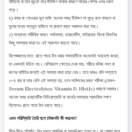
হাঁটাচলা বা হিল জুতো পরে দীর্ঘক্ষণ থাকার কারণে পায়ের পেশির ওপর ধকল
পড়ে।
৪) বসার বা শোওয়ার ভুল ভঙ্গি: অনেক সময় দীর্ঘক্ষণ পা মুড়ে বসে থাকলে বা
ঘুমের মধ্যে অদ্ভুত ভঙ্গিতে পা রাখলে রক্ত সঞ্চালন বাধা পায়।
৫) অন্যান্য শারীরিক কারণ: গর্ভাবস্থা, ডায়াবেটিস, থাইরয়েড কিংবা কিডনির
কিছু সমস্যার কারণেও এই প্রবণতা বাড়তে পারে।
বিশেষজ্ঞদের মতে, রাতে পায়ে টান ধরার সমস্যাটিকে অনেকেই অবহেলা করেন,
যা একদমই উচিত নয়। বেশিরভাগ ক্ষেত্রে দেখা যায়, শরীরে খনিজ লবণ বা
জলের ঘাটতির জন্যই এই সমস্যা মাথা চাড়া দেয়। তবে কারও যদি সপ্তাহে
৩-৪ বার বা তার বেশি এই সমস্যা হয়, তবে অবিলম্বে রক্ত পরীক্ষা (যেমন-
Serum Electrolytes, Vitamin D, HbA1c) করানো দরকার।
অনেক সময় ডায়াবেটিক নিউরোপ্যাথি বা নার্ভের সমস্যার প্রাথমিক লক্ষণ
হিসেবেও রাতে পায়ে টান ধরতে পারে।
এমন পরিস্থিতি তৈরি হলে চটজলদি কী করবেন?
ধীরে ধীরে স্ট্রেচিং: টান ধরলে প্যানিক বা আতঙ্কিত হবেন না। পা সোজা করে