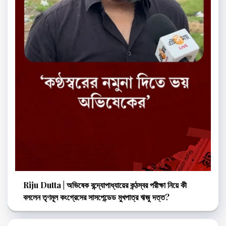
Riju Dutta | অভিষেক বন্দ্যোপাধ্যায়ের কন্ঠস্বর পরীক্ষা নিয়ে কী
বললেন তৃণমূল কংগ্রেসের সাসপেন্ডেড মুখপাত্র ঋজু দত্ত?