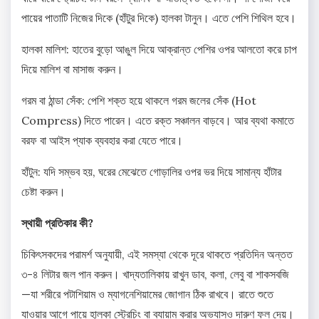
পায়ের পাতাটি নিজের দিকে (হাঁটুর দিকে) হালকা টানুন। এতে পেশি শিথিল হবে।
হালকা মালিশ: হাতের বুড়ো আঙুল দিয়ে আক্রান্ত পেশির ওপর আলতো করে চাপ
দিয়ে মালিশ বা মাসাজ করুন।
গরম বা ঠান্ডা সেঁক: পেশি শক্ত হয়ে থাকলে গরম জলের সেঁক (Hot
Compress) দিতে পারেন। এতে রক্ত সঞ্চালন বাড়বে। আর ব্যথা কমাতে
বরফ বা আইস প্যাক ব্যবহার করা যেতে পারে।
হাঁটুন: যদি সম্ভব হয়, ঘরের মেঝেতে গোড়ালির ওপর ভর দিয়ে সামান্য হাঁটার
চেষ্টা করুন।
স্থায়ী প্রতিকার কী?
চিকিৎসকদের পরামর্শ অনুযায়ী, এই সমস্যা থেকে দূরে থাকতে প্রতিদিন অন্তত
৩-৪ লিটার জল পান করুন। খাদ্যতালিকায় রাখুন ডাব, কলা, লেবু বা শাকসবজি
—যা শরীরে পটাশিয়াম ও ম্যাগনেশিয়ামের জোগান ঠিক রাখবে। রাতে শুতে
যাওয়ার আগে পায়ে হালকা স্ট্রেচিং বা ব্যায়াম করার অভ্যাসও দারুণ ফল দেয়।