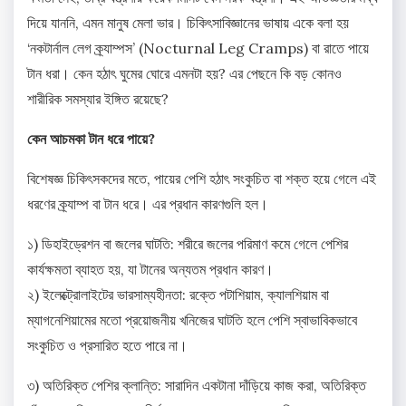
দিয়ে যাননি, এমন মানুষ মেলা ভার। চিকিৎসাবিজ্ঞানের ভাষায় একে বলা হয়
‘নকটার্নাল লেগ ক্র্যাম্পস’ (Nocturnal Leg Cramps) বা রাতে পায়ে
টান ধরা। কেন হঠাৎ ঘুমের ঘোরে এমনটা হয়? এর পেছনে কি বড় কোনও
শারীরিক সমস্যার ইঙ্গিত রয়েছে?
কেন আচমকা টান ধরে পায়ে?
বিশেষজ্ঞ চিকিৎসকদের মতে, পায়ের পেশি হঠাৎ সংকুচিত বা শক্ত হয়ে গেলে এই
ধরণের ক্র্যাম্প বা টান ধরে। এর প্রধান কারণগুলি হল।
১) ডিহাইড্রেশন বা জলের ঘাটতি: শরীরে জলের পরিমাণ কমে গেলে পেশির
কার্যক্ষমতা ব্যাহত হয়, যা টানের অন্যতম প্রধান কারণ।
২) ইলেক্ট্রোলাইটের ভারসাম্যহীনতা: রক্তে পটাশিয়াম, ক্যালশিয়াম বা
ম্যাগনেশিয়ামের মতো প্রয়োজনীয় খনিজের ঘাটতি হলে পেশি স্বাভাবিকভাবে
সংকুচিত ও প্রসারিত হতে পারে না।
৩) অতিরিক্ত পেশির ক্লান্তি: সারাদিন একটানা দাঁড়িয়ে কাজ করা, অতিরিক্ত