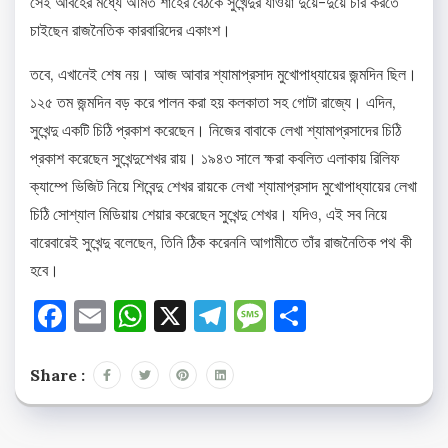
সেই আবহের মধ্যে অমিত শাহের বৈঠকে সুখেন্দুর যাওয়া দুয়ে-দুয়ে চার করতে
চাইছেন রাজনৈতিক কারবারিদের একাংশ।
তবে, এখানেই শেষ নয়। আজ আবার শ্যামাপ্রসাদ মুখোপাধ্যায়ের জন্মদিন ছিল।
১২৫ তম জন্মদিন বড় করে পালন করা হয় কলকাতা সহ গোটা রাজ্যে। এদিন,
সুখেন্দু একটি চিঠি প্রকাশ করেছেন। নিজের বাবাকে লেখা শ্যামাপ্রসাদের চিঠি
প্রকাশ করেছেন সুখেন্দুশেখর রায়। ১৯৪৩ সালে ক্ষরা কবলিত এলাকায় রিলিফ
ক্যাম্পে ভিজিট নিয়ে শিবেন্দু শেখর রায়কে লেখা শ্যামাপ্রসাদ মুখোপাধ্যায়ের লেখা
চিঠি সোশ্যাল মিডিয়ায় শেয়ার করেছেন সুখেন্দু শেখর। যদিও, এই সব নিয়ে
বারেবারেই সুখেন্দু বলেছেন, তিনি ঠিক করেননি আগামীতে তাঁর রাজনৈতিক পথ কী
হবে।
Facebook
Email
WhatsApp
X
Telegram
Message
Share
Share :