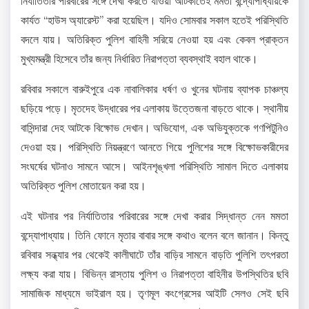
নির্যাতিতার পরিবারের সঙ্গে দেখা করতে যাওয়া আটকাতেই মমতা বন্দ্যোপাধ্যায়কে
কার্যত “হাউস অ্যারেস্ট” করা হয়েছিল। যদিও সোমবার সকাল হতেই পরিস্থিতি
বদলে যায়। অতিরিক্ত পুলিশ বাহিনী সরিয়ে নেওয়া হয় এবং কেবল প্রাক্তন
মুখ্যমন্ত্রী হিসেবে তাঁর জন্য নির্ধারিত নিরাপত্তা ব্যবস্থাই বহাল থাকে।
রবিবার সকালে বারুইপুরে এক নাবালিকার ধর্ষণ ও খুনের ঘটনায় ব্যাপক চাঞ্চল্য
ছড়িয়ে পড়ে। মৃতদেহ উদ্ধারের পর এলাকায় উত্তেজনা বাড়তে থাকে। স্থানীয়
বাসিন্দারা দেহ আটকে বিক্ষোভ দেখান। অভিযোগ, এক অভিযুক্তকে গণপিটুনিও
দেওয়া হয়। পরিস্থিতি নিয়ন্ত্রণে আনতে গিয়ে পুলিশের সঙ্গে বিক্ষোভকারীদের
সংঘর্ষের ঘটনাও সামনে আসে। আইনশৃঙ্খলা পরিস্থিতি সামাল দিতে এলাকায়
অতিরিক্ত পুলিশ মোতায়েন করা হয়।
এই ঘটনার পর নির্যাতিতার পরিবারের সঙ্গে দেখা করার সিদ্ধান্ত নেন মমতা
বন্দ্যোপাধ্যায়। তিনি ফোনে মৃতার বাবার সঙ্গে কথাও বলেন বলে জানান। কিন্তু
রবিবার সন্ধ্যার পর থেকেই কালীঘাটে তাঁর বাড়ির সামনে বাড়তি পুলিশি তৎপরতা
লক্ষ্য করা যায়। বিভিন্ন রাস্তায় পুলিশ ও নিরাপত্তা বাহিনীর উপস্থিতির ছবি
সামাজিক মাধ্যমে ভাইরাল হয়। তৃণমূল কংগ্রেসের আইটি সেলও সেই ছবি