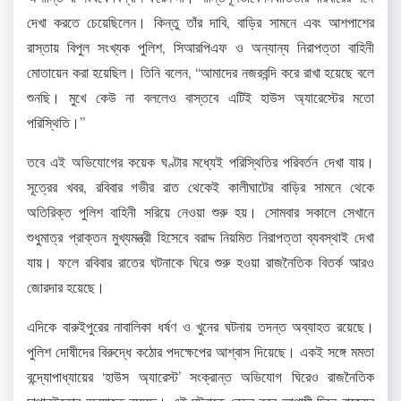
দেখা করতে চেয়েছিলেন। কিন্তু তাঁর দাবি, বাড়ির সামনে এবং আশপাশের
রাস্তায় বিপুল সংখ্যক পুলিশ, সিআরপিএফ ও অন্যান্য নিরাপত্তা বাহিনী
মোতায়েন করা হয়েছিল। তিনি বলেন, “আমাদের নজরবন্দি করে রাখা হয়েছে বলে
শুনছি। মুখে কেউ না বললেও বাস্তবে এটিই হাউস অ্যারেস্টের মতো
পরিস্থিতি।”
তবে এই অভিযোগের কয়েক ঘণ্টার মধ্যেই পরিস্থিতির পরিবর্তন দেখা যায়।
সূত্রের খবর, রবিবার গভীর রাত থেকেই কালীঘাটের বাড়ির সামনে থেকে
অতিরিক্ত পুলিশ বাহিনী সরিয়ে নেওয়া শুরু হয়। সোমবার সকালে সেখানে
শুধুমাত্র প্রাক্তন মুখ্যমন্ত্রী হিসেবে বরাদ্দ নিয়মিত নিরাপত্তা ব্যবস্থাই দেখা
যায়। ফলে রবিবার রাতের ঘটনাকে ঘিরে শুরু হওয়া রাজনৈতিক বিতর্ক আরও
জোরদার হয়েছে।
এদিকে বারুইপুরের নাবালিকা ধর্ষণ ও খুনের ঘটনায় তদন্ত অব্যাহত রয়েছে।
পুলিশ দোষীদের বিরুদ্ধে কঠোর পদক্ষেপের আশ্বাস দিয়েছে। একই সঙ্গে মমতা
বন্দ্যোপাধ্যায়ের ‘হাউস অ্যারেস্ট’ সংক্রান্ত অভিযোগ ঘিরেও রাজনৈতিক