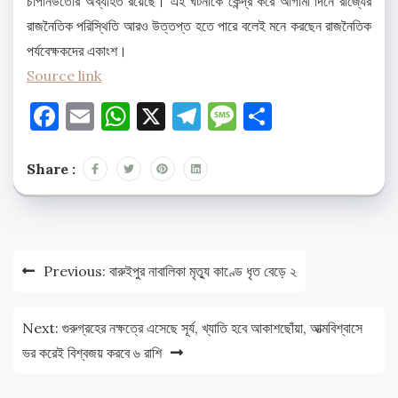
চাপানউতোর অব্যাহত রয়েছে। এই ঘটনাকে কেন্দ্র করে আগামী দিনে রাজ্যের
রাজনৈতিক পরিস্থিতি আরও উত্তপ্ত হতে পারে বলেই মনে করছেন রাজনৈতিক
পর্যবেক্ষকদের একাংশ।
Source link
Facebook
Email
WhatsApp
X
Telegram
Message
Share
Share :
Post
Previous:
বারুইপুর নাবালিকা মৃত্যু কাণ্ডে ধৃত বেড়ে ২
navigation
Next:
গুরুগ্রহের নক্ষত্রে এসেছে সূর্য, খ্যাতি হবে আকাশছোঁয়া, আত্মবিশ্বাসে
ভর করেই বিশ্বজয় করবে ৬ রাশি