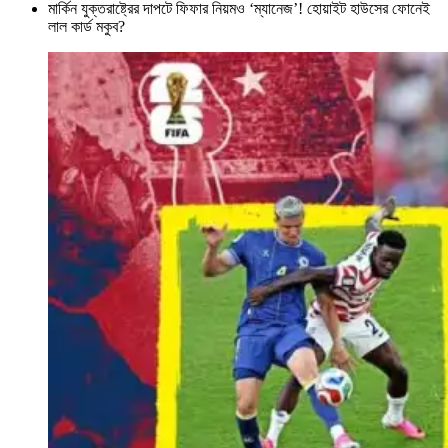
মার্কিন যুক্তরাষ্ট্রের দাপটে ফিফার নিয়মও ‘ম্যানেজ’! হোয়াইট হাউসের ফোনেই
লাল কার্ড মকুব?