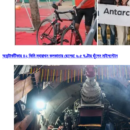
অ্যান্টার্কটিকায় ৪২ কিমি ম্যারাথন কলকাতার ছেলের! ৬.৫ ঘণ্টায় ছুঁলেন মাইলস্টোন