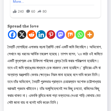
Spread the love
নৈহাটি দোগাছিয়া এলাকায় বড়মা ট্রাস্টি বোর্ড একটি জমি কিনেছিল। অভিযোগ,
সেখানে বড় ধরনের আর্থিক তছরুপ হয়েছে। তাপস বলেন, ‘২৩ কাঠা ওই জমিতে
একটি বৃদ্ধাশ্রম এবং চিকিৎসা পরিষেবা কেন্দ্র তৈরি করার পরিকল্পনা হয়েছিল।
তবে ওই জমি ব্যাঙ্কের মাধ্যমে চেক মারফত কেনা হয়েছিল।’ মন্দিরের এসি বা
অন্যান্য যন্ত্রপাতি কেনার ক্ষেত্রেও নিয়ম মানা হয়েছে বলে দাবি করেন তিনি।
তবে তাঁর অভিযোগ, নৈহাটি পুরসভার প্রাক্তন চেয়ারম্যান অশোক চট্টোপাধ্যায়
বরাবরই প্রভাব খাটাতেন। তাঁর অঙ্গুলিহেলনেই সব কিছু চলতো, বাকিদের কিছু
করার থাকত না। এমনকি মন্দিরে জমা পড়া ভক্তদের দেওয়া শাড়ি কোথায় যেত
সেটা জানা যায় না বলেই দাবি করেন তিনি।