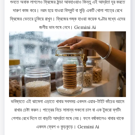
শুনতে অবাক লাগলেও ফ্রিজের ঠান্ডা আবহাওয়াও কিন্তু এই আর্দ্রতা দূর করতে
দারুণ কাজ করে। নরম হয়ে যাওয়া বিস্কুট বা মুড়ি একটি খোলা পাত্রে রেখে
ফ্রিজের ভেতরে ঢুকিয়ে রাখুন। ফ্রিজের শুষ্ক হাওয়া কয়েক ঘণ্টার মধ্যে এদের
জলীয় ভাব শুষে নেবে। Gemini Ai
ভবিষ্যতে এই ঝামেলা এড়াতে খাবার সবসময় একদম এয়ার-টাইট কাঁচের বয়ামে
রাখার চেষ্টা করুন। পাত্রের নিচে সামান্য শুকনো চাল বা এক টুকরো ব্লটিং
পেপার রেখে দিলে তা বাড়তি আর্দ্রতা শুষে নেয়। ফলে বর্ষাকালেও খাবার থাকে
একদম ফ্রেশ ও কুড়কুড়ে। Gemini Ai