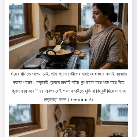
যাঁদের বাড়িতে ওভেন নেই, তাঁরা গ্যাস স্টোভের সাহায্যে শুকনো কড়াই ব্যবহার
করতে পারেন। কড়াইটি প্রথমে মাঝারি আঁচে খুব ভালো করে গরম করে নিয়ে
গ্যাস বন্ধ করে দিন। এরপর সেই গরম কড়াইতে মুড়ি বা বিস্কুট দিয়ে সামান্য
নাড়াচাড়া করুন। Gemini Ai