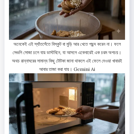
অনেকেই এই স্যাঁতসেঁতে বিস্কুট বা মুড়ি আর খেতে পছন্দ করেন না। ফলে
সেগুলি সোজা চলে যায় ডাস্টবিনে, যা আসলে একেবারেই এক চরম অপচয়।
অথচ রান্নাঘরের সামান্য কিছু টোটকা জানা থাকলে এই ফেলে দেওয়া খাবারই
আবার তাজা করা যায়। Gemini Ai