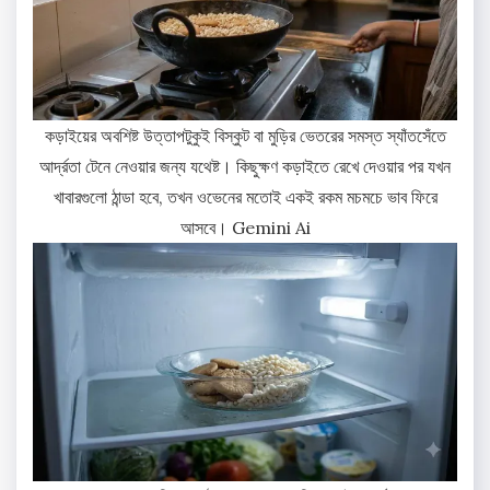
কড়াইয়ের অবশিষ্ট উত্তাপটুকুই বিস্কুট বা মুড়ির ভেতরের সমস্ত স্যাঁতসেঁতে
আর্দ্রতা টেনে নেওয়ার জন্য যথেষ্ট। কিছুক্ষণ কড়াইতে রেখে দেওয়ার পর যখন
খাবারগুলো ঠান্ডা হবে, তখন ওভেনের মতোই একই রকম মচমচে ভাব ফিরে
আসবে। Gemini Ai