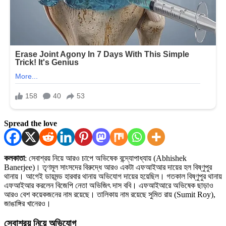
Spread the love
কলকাতা
: সেবাশ্রয় নিয়ে আরও চাপে অভিষেক বন্দ্যোপাধ্যায় (Abhishek
Banerjee)। তৃণমূল সাংসদের বিরুদ্ধে আরও একটা এফআইআর দায়ের হল বিষ্ণুপুর
থানায়। আগেই ডায়মন্ড হারবার থানায় অভিযোগ দায়ের হয়েছিল। গতকাল বিষ্ণুপুর থানায়
এফআইআর করলেন বিজেপি নেতা অভিজিৎ দাস ববি। এফআইআরে অভিষেক ছাড়াও
আরও বেশ কয়েকজনের নাম রয়েছে। তালিকায় নাম রয়েছে সুমিত রায় (Sumit Roy),
জাঙাঙ্গির খানেরও।
সেবাশ্রয় নিয়ে অভিযোগ