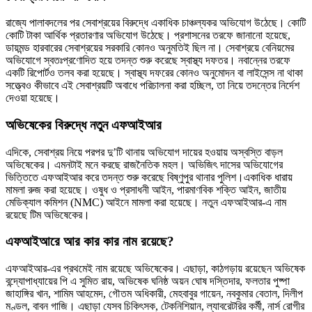
রাজ্যে পালাবদলের পর সেবাশ্রয়ের বিরুদ্ধে একাধিক চাঞ্চল্যকর অভিযোগ উঠেছে। কোটি
কোটি টাকা আর্থিক প্রতারণার অভিযোগ উঠেছে। প্রশাসনের তরফে জানানো হয়েছে,
ডায়মন্ড হারবারের সেবাশ্রয়ের সরকারি কোনও অনুমতিই ছিল না। সেবাশ্রয়ে বেনিয়মের
অভিযোগে স্বতঃপ্রণোদিত হয়ে তদন্ত শুরু করেছে স্বাস্থ্য দফতর। নবান্নের তরফে
একটি রিপোর্টও তলব করা হয়েছে। স্বাস্থ্য দফরের কোনও অনুমোদন বা লাইসেন্স না থাকা
সত্ত্বেও কীভাবে এই সেবাশ্রয়টি অবাধে পরিচালনা করা হচ্ছিল, তা নিয়ে তদন্তের নির্দেশ
দেওয়া হয়েছে।
অভিষেকের বিরুদ্ধে নতুন এফআইআর
এদিকে, সেবাশ্রয় নিয়ে পরপর দু’টি থানায় অভিযোগ দায়ের হওয়ায় অস্বস্তি বাড়ল
অভিষেকের। এমনটাই মনে করছে রাজনৈতিক মহল। অভিজিৎ দাসের অভিযোগের
ভিত্তিতে এফআইআর করে তদন্ত শুরু করেছে বিষ্ণুপুর থানার পুলিশ।একাধিক ধারায়
মামলা রুজ করা হয়েছে। ওষুধ ও প্রসাধনী আইন, পারমাণবিক শক্তি আইন, জাতীয়
মেডিক্যাল কমিশন (NMC) আইনে মামলা করা হয়েছে। নতুন এফআইআর-এ নাম
রয়েছে টিম অভিষেকের।
এফআইআরে আর কার কার নাম রয়েছে?
এফআইআর-এর প্রথমেই নাম রয়েছে অভিষেকের। এছাড়া, কাঠগড়ায় রয়েছেন অভিষেক
বন্দ্যোপাধ্যায়ের পি এ সুমিত রায়, অভিষেক ঘনিষ্ঠ অয়ন ঘোষ দস্তিদার, ফলতার পুষ্পা
জাহাঙ্গির খান, শামিম আহমেদ, গৌতম অধিকারী, মেহবাবুর গায়েন, নবকুমার বেতাল, দিলীপ
মণ্ডল, বাবন গাজি। এছাড়া যেসব চিকিৎসক, টেকনিশিয়ান, ল্যাবরেটরির কর্মী, নার্স রোগীর