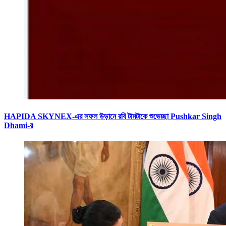
HAPIDA SKYNEX-এর সফল উড়ানে রবি টামটাকে শুভেচ্ছা Pushkar Singh
Dhami-র