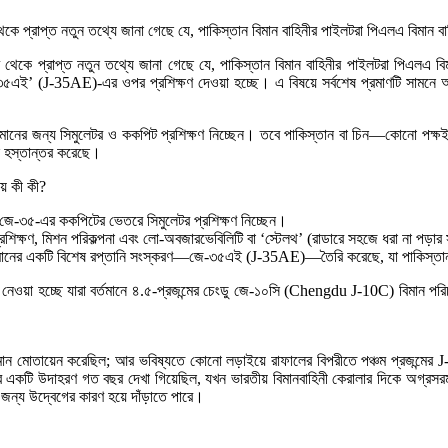
েকে প্রাপ্ত নতুন তথ্যে জানা গেছে যে, পাকিস্তান বিমান বাহিনীর পাইলটরা পিএলএ বিমান 
থেকে প্রাপ্ত নতুন তথ্যে জানা গেছে যে, পাকিস্তান বিমান বাহিনীর পাইলটরা পিএলএ বিমা
জে-৩৫এই’ (J-35AE)-এর ওপর প্রশিক্ষণ দেওয়া হচ্ছে। এ বিষয়ে সর্বশেষ প্রমাণটি সামনে আস
ানের জন্য সিমুলেটর ও ককপিট প্রশিক্ষণ নিচ্ছেন। তবে পাকিস্তান বা চিন—কোনো পক্ষই 
াছে হস্তান্তর করেছে।
ষয় কী কী?
 জে-৩৫-এর ককপিটের ভেতরে সিমুলেটর প্রশিক্ষণ নিচ্ছেন।
রশিক্ষণ, মিশন পরিকল্পনা এবং লো-অবজারভেবিলিটি বা ‘স্টেলথ’ (রাডারে সহজে ধরা না পড়ার 
দ্ধবিমানের একটি বিশেষ রপ্তানি সংস্করণ—জে-৩৫এই (J-35AE)—তৈরি করেছে, যা পাকিস্
কে নেওয়া হচ্ছে যারা বর্তমানে ৪.৫-প্রজন্মের চেংডু জে-১০সি (Chengdu J-10C) বিমান প
ান মোতায়েন করেছিল; আর ভবিষ্যতে কোনো লড়াইয়ে রাফালের বিপরীতে পঞ্চম প্রজন্মের J-3
এর একটি উদাহরণ গত বছর দেখা গিয়েছিল, যখন ভারতীয় বিমানবাহিনী কেরালার দিকে অগ্রসর
 জন্য উদ্বেগের কারণ হয়ে দাঁড়াতে পারে।