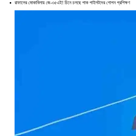
রাফালের মোকাবিলায় জে-৩৫এই! চিনে চলছে পাক পাইলটদের গোপন প্রশিক্ষণ