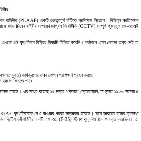
বাহিনীর…
ন বাহিনীর (PLAAF) একটি গুরুত্বপূর্ণ ঘাঁটিতে প্রশিক্ষণ নিচ্ছেন। বিভিন্ন প্রতিবেদন
ে যখন চিনের রাষ্ট্রীয় সম্প্রচারমাধ্যম সিসিটিভি (CCTV) সম্পূর্ণ প্রস্তুত জে-৩৫এই
এখনো এই যুদ্ধবিমান বিক্রির বিষয়টি নিশ্চিত করেনি। বর্তমানে এমন কোনো তথ্য নেই যা
সক্ষমতাযুক্ত) কার্যক্রমের ওপর গোপন প্রশিক্ষণ গ্রহণ করছে।
তান হয়তো কিনতে পারে।
রিচালনা করছে। এর মধ্যে রয়েছে ১৫ নম্বর ‘কোবরা’ স্কোয়াড্রন, যা মূলত ১৯৫৬ সালের ৫
5AE যুদ্ধবিমানকে দেখা যাওয়ার প্রবল সম্ভাবনা রয়েছে। তবে ভারতের রাডার ব্যবস্থা
মান ব্রিটিশ নৌবাহিনীর একটি এফ-৩৫ (F-35) স্টিলথ যুদ্ধবিমানকে শনাক্ত করেছিল। তা