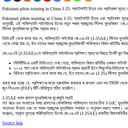
Pakistani pilots training in China J-35: স্যাটেলাইট চিত্র এবং প্রতিরক্ষা সূত্র থ
Pakistani pilots training in China J-35: স্যাটেলাইট চিত্র এবং প্রতিরক্ষা সূত্র 
অনুযায়ী, এই পাকিস্তানি পাইলটদের চিনের নতুন পঞ্চম প্রজন্মের স্টিলথ যুদ্ধবিমান ‘
স্টিলথ যুদ্ধবিমানের ফুটেজ প্রচার করে।
ভিডিওটি থেকে জানা যায় যে, পাকিস্তানি পাইলটরা জে-৩৫এই (J-35AE) স্টিলথ যুদ্ধবিম
থেকে বোঝা যায় যে, চিন তাদের পঞ্চম প্রজন্মের যুদ্ধবিমানটি পাকিস্তান বিমান বাহিনীর ক
জে-৩৫এই (J-35AE)-তে পাকিস্তানি পাইলটদের প্রশিক্ষণ গ্রহণের বিষয়ে তিনটি মূল বি
সিসিটিভি-র একটি ভিডিওতে দেখা গেছে, পাকিস্তান বিমান বাহিনীর একজন পাইলট
২০২৫ সাল থেকে পাকিস্তানি পাইলটদের প্রথম ব্যাচটি চিনে সিমুলেটর-ভিত্তিক প্
বিভিন্ন প্রতিবেদন থেকে জানা যায় যে, চিন তাদের জে-৩৫ (J-35) স্টিলথ যু
ধারণা করা হচ্ছে যে, প্রশিক্ষণের জন্য প্রাথমিক ক্যাডার বা জনবল এমন সব ইউনিট থে
জুন পিএএফ (PAF) ঘাঁটি মৌরিপুরে গঠিত হয়েছিল।
J-35AE বনাম রাফাল যুদ্ধবিমানের মুখোমুখি লড়াই
গত বছর এক সংঘাতের সময় রাফালের মোকাবিলায় পাকিস্তান তাদের চীনা J-10C যুদ্ধবিম
অত্যন্ত উন্নত এবং তা পঞ্চম প্রজন্মের যুদ্ধবিমান শনাক্ত ও অনুসরণ করতে সক্ষম। 
সত্ত্বেও, প্রকৃত যুদ্ধের পরিস্থিতিতে চিনের জে-৩৫এই (J-35AE) ভারতীয় বিমানবাহিনীর
Source link